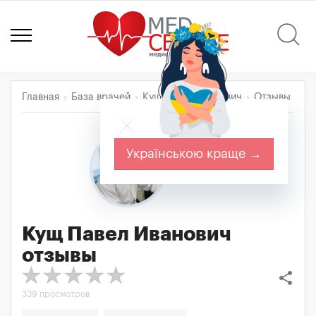
Главная
База врачей
Кущ Павел Иванович
Отзывы
Українською краще →
Кущ Павел Иванович
отзывы
share
339 просмотров