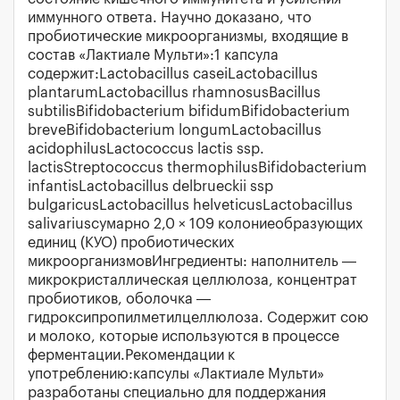
иммунного ответа. Научно доказано, что
пробиотические микроорганизмы, входящие в
состав «Лактиале Мульти»:1 капсула
содержит:Lactobacillus caseiLactobacillus
plantarumLactobacillus rhamnosusBacillus
subtilisBifidobacterium bifidumBifidobacterium
breveBifidobacterium longumLactobacillus
acidophilusLactococcus lactis ssp.
lactisStreptococcus thermophilusBifidobacterium
infantisLactobacillus delbrueckii ssp
bulgaricusLactobacillus helveticusLactobacillus
salivariusсумарно 2,0 × 109 колониеобразующих
единиц (КУО) пробиотических
микроорганизмовИнгредиенты: наполнитель —
микрокристаллическая целлюлоза, концентрат
пробиотиков, оболочка —
гидроксипропилметилцеллюлоза. Содержит сою
и молоко, которые используются в процессе
ферментации.Рекомендации к
употреблению:капсулы «Лактиале Мульти»
разработаны специально для поддержания