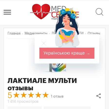
Главная
Медикаменты
ЛАКТИАЛЕ МУЛЬТИ
Отзывы
Українською краще →
ЛАКТИАЛЕ МУЛЬТИ
отзывы
5
share
1
отзыв
1 414 просмотров