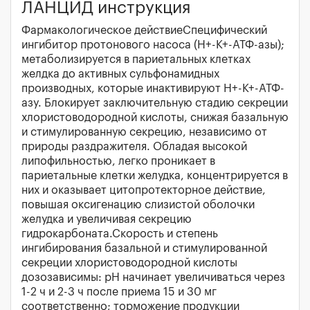
ЛАНЦИД инструкция
Фармакологическое действиеСпецифический
ингибитор протонового насоса (Н+-К+-АТФ-азы);
метаболизируется в париетальных клетках
желдка до активных сульфонамидных
производных, которые инактивируют Н+-К+-АТФ-
азу. Блокирует заключительную стадию секреции
хлористоводородной кислоты, снижая базальную
и стимулированную секрецию, независимо от
природы раздражителя. Обладая высокой
липофильностью, легко проникает в
париетальные клетки желудка, концентрируется в
них и оказывает цитопротекторное действие,
повышая оксигенацию слизистой оболочки
желудка и увеличивая секрецию
гидрокарбоната.Скорость и степень
ингибирования базальной и стимулированной
секреции хлористоводородной кислоты
дозозависимы: pH начинает увеличиваться через
1-2 ч и 2-3 ч после приема 15 и 30 мг
соответственно; торможение продукции