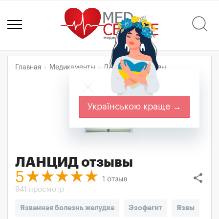
Главная
Медикаменты
ЛАНЦИД
Отзывы
Українською краще →
ЛАНЦИД
отзывы
5
share
1
отзыв
941 просмотр
Язвенная болезнь желудка
Эзофагит
Язвы