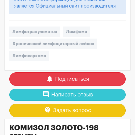
является Официальный сайт производителя
Лимфогранулематоз
Лимфома
Хронический лимфоцитарный лейкоз
Лимфосаркома
notifications
Подписаться
comment
Написать отзыв
contact_support
Задать вопрос
КОМИЗОЛ ЗОЛОТО-198