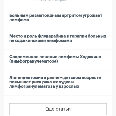
Больным ревматоидным артритом угрожает
лимфома
Место и роль флударабина в терапии больных
неходжкинскими лимфомами
Современное лечение лимфомы Ходжкина
(лимфогранулематоза)
Аппендектомия в раннем детском возрасте
повышает риск рака желудка и
лимфогранулематоза у взрослых
Еще статьи