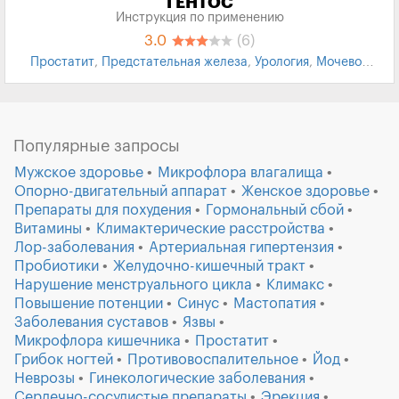
ГЕНТОС
Инструкция по применению
3.0
(6)
Простатит
,
Предстательная железа
,
Урология
,
Мочевой
пузырь
Популярные запросы
Мужское здоровье
Микрофлора влагалища
Опорно-двигательный аппарат
Женское здоровье
Препараты для похудения
Гормональный сбой
Витамины
Климактерические расстройства
Лор-заболевания
Артериальная гипертензия
Пробиотики
Желудочно-кишечный тракт
Нарушение менструального цикла
Климакс
Повышение потенции
Синус
Мастопатия
Заболевания суставов
Язвы
Микрофлора кишечника
Простатит
Грибок ногтей
Противовоспалительное
Йод
Неврозы
Гинекологические заболевания
Сердечно-сосудистые препараты
Эрекция