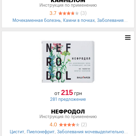
КАМНЕЛОМ
Инструкция по применению
3.7
(3)
Мочекаменная болезнь
,
Камни в почках
,
Заболевания
почек
,
Желчегонное
,
Мочевой пузырь
215
от
грн
281 предложение
НЕФРОДОЛ
Инструкция по применению
4.0
(2)
Цистит
,
Пиелонефрит
,
Заболевания мочевыделительной