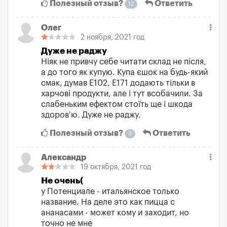
Полезный отзыв?
Ответить
12
Олег
2 ноября, 2021 год
Дуже не раджу
Ніяк не привчу себе читати склад не після,
а до того як купую. Купа єшок на будь-який
смак, думав Е102, Е171 додають тільки в
харчові продукти, але і тут всобачили. За
слабеньким ефектом стоїть ще і шкода
здоров'ю. Дуже не раджу.
Полезный отзыв?
Ответить
3
Александр
19 октября, 2021 год
Не очень(
у Потенциале - итальянское только
название. На деле это как пицца с
ананасами - может кому и заходит, но
точно не мне