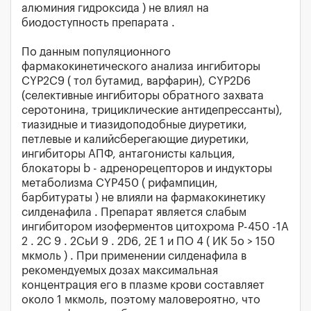
алюминия гидроксида ) не влиял на
биодоступность препарата .
По данным популяционного
фармакокинетического анализа ингибиторы
CYP2C9 ( тол бутамид, варфарин), CYP2D6
(селективные ингибиторы обратного захвата
серотонина, трициклические антидепрессанты),
тиазидные и тиазидоподобные диуретики,
петлевые и калийсберегающие диуретики,
ингибиторы АПФ, антагонисты кальция,
блокаторы b - адренорецепторов и индукторы
метаболизма CYP450 ( рифампицин,
барбитураты ) не влияли на фармакокинетику
силденафила . Препарат является слабым
ингибитором изоферментов цитохрома Р-450 -1А
2 . 2С 9 . 2СьИ 9 . 2D6, 2Е 1 и ПО 4 ( ИК 5о > 150
мкмоль ) . При применении силденафила в
рекомендуемых дозах максимальная
концентрация его в плазме крови составляет
около 1 мкмоль, поэтому маловероятно, что