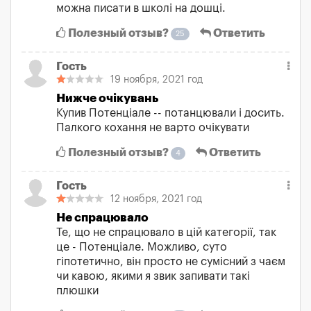
можна писати в школі на дошці.
Полезный отзыв?
Ответить
25
Гость
19 ноября, 2021 год
Нижче очікувань
Купив Потенціале -- потанцювали і досить.
Палкого кохання не варто очікувати
Полезный отзыв?
Ответить
4
Гость
12 ноября, 2021 год
Не спрацювало
Те, що не спрацювало в цій категорії, так
це - Потенціале. Можливо, суто
гіпотетично, він просто не сумісний з чаєм
чи кавою, якими я звик запивати такі
плюшки