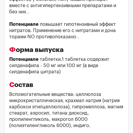
вместе с антигипертензивными препаратами и
без них .
Потенциале
повышает гипотензивный эффект
нитратов. Применение его с нитратами и дона
торами NО противопоказано .
Форма выпуска
Потенциале
таблетки.1 таблетка содержит
силденафила - 50 мг или 100 мг (в виде
силденафила цитрата)
Состав
Вспомогательные вещества: целлюлоза
микрокристаллическая, крахмал натрия (натрия
карбокси этилцеллюлоза), гипромеллоза, магния
стеарат, аэросил, титана диоксид,
пропиленгликоль, макрогол 6000
(полиэтиленгликоль 6000), индиго.