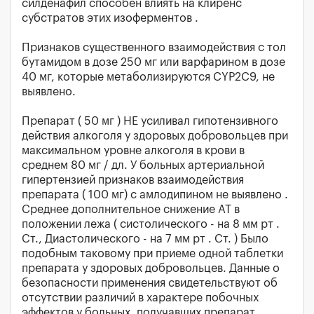
силденафил способен влиять на клиренс
субстратов этих изоферментов .
Признаков существенного взаимодействия с тол
бутамидом в дозе 250 мг или варфарином в дозе
40 мг, которые метаболизируются CYP2C9, не
выявлено.
Препарат ( 50 мг ) НЕ усиливал гипотензивного
действия алкоголя у здоровых добровольцев при
максимальном уровне алкоголя в крови в
среднем 80 мг / дл. У больных артериальной
гипертензией признаков взаимодействия
препарата ( 100 мг) с амлодипином не выявлено .
Среднее дополнительное снижение AT в
положении лежа ( систолического - на 8 мм рт .
Ст., Диастолического - на 7 мм рт . Ст. ) Было
подобным таковому при приеме одной таблетки
препарата у здоровых добровольцев. Данные о
безопасности применения свидетельствуют об
отсутствии различий в характере побочных
эффектов у больных, получавших препарат