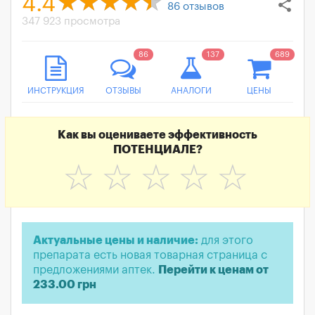
4.4
share
86
отзывов
347 923 просмотра
86
137
689
ИНСТРУКЦИЯ
ОТЗЫВЫ
АНАЛОГИ
ЦЕНЫ
Как вы оцениваете эффективность
ПОТЕНЦИАЛЕ?
☆
☆
☆
☆
☆
Актуальные цены и наличие:
для этого
препарата есть новая товарная страница с
предложениями аптек.
Перейти к ценам от
233.00 грн