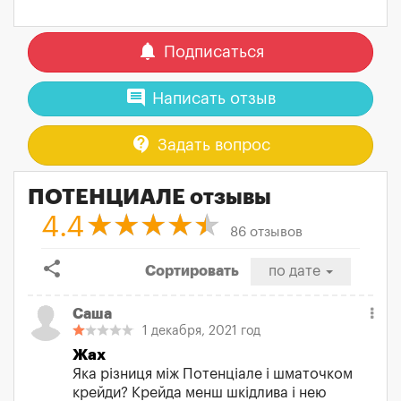
notifications
Подписаться
comment
Написать отзыв
contact_support
Задать вопрос
ПОТЕНЦИАЛЕ отзывы
4.4
86 отзывов
share
Сортировать
по дате
Саша
1 декабря, 2021 год
Жах
Яка різниця між Потенціале і шматочком
крейди? Крейда менш шкідлива і нею