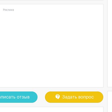
Реклама
contact_support
писать отзыв
Задать вопрос