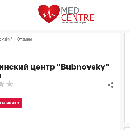
ovsky"
Отзывы
нский центр "Bubnovsky"
ы
share
 клинике