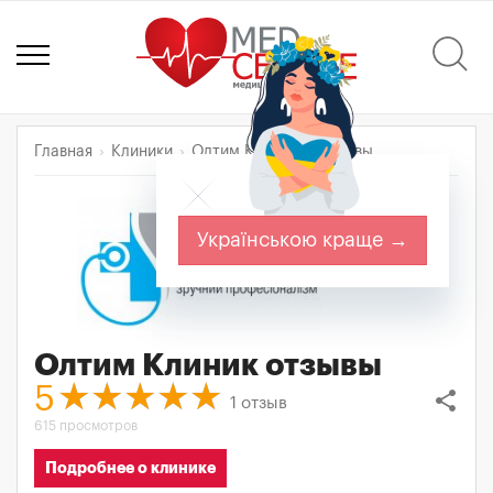
Главная
Клиники
Олтим Клиник
Отзывы
Українською краще →
Олтим Клиник
отзывы
5
share
1
отзыв
615 просмотров
Подробнее о клинике