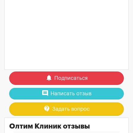
notifications
Подписаться
comment
Написать отзыв
contact_support
Задать вопрос
Олтим Клиник отзывы