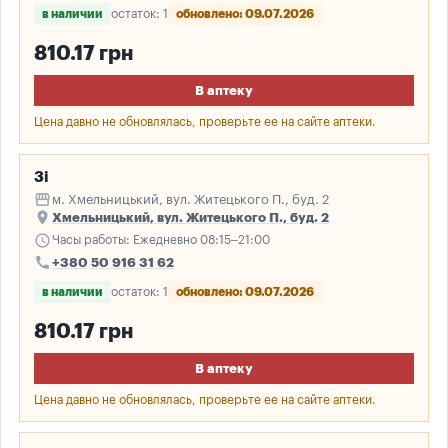
в наличии
остаток: 1
обновлено: 09.07.2026
810.17 грн
В аптеку
Цена давно не обновлялась, проверьте ее на сайте аптеки.
3і
storefront
м. Хмельницький, вул. Житецького П., буд. 2
place
Хмельницький, вул. Житецького П., буд. 2
schedule
Часы работы: Ежедневно 08:15–21:00
call
+380 50 916 31 62
в наличии
остаток: 1
обновлено: 09.07.2026
810.17 грн
В аптеку
Цена давно не обновлялась, проверьте ее на сайте аптеки.