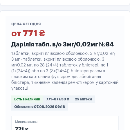
ЦЕНА СЕГОДНЯ
от 771 ₴
Дарілія табл. в/о 3мг/0,02мг №84
таблетки, вкриті плівковою оболонкою, 3 мг/0,02 мг; ·
3 мг · таблетки, вкриті плівковою оболонкою, 3
мг/0,02 мг; по 28 (24+4) таблеток у блістері; по 1
(1х(24+4)) або по 3 (3х(24+4)) блістери разом з
пласким картонним футляром для зберігання
блістера, тижневим календарем-стікером у картонній
упаковці
Есть в наличии
771–877.50 ₴
25 аптеки
Обновлено 07.08.2026 09:18
Минимальная
771 ₴