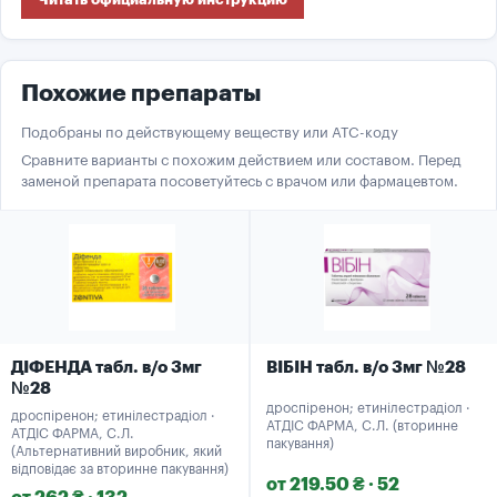
Похожие препараты
Подобраны по действующему веществу или ATC-коду
Сравните варианты с похожим действием или составом. Перед
заменой препарата посоветуйтесь с врачом или фармацевтом.
ДІФЕНДА табл. в/о 3мг
ВІБІН табл. в/о 3мг №28
№28
дроспіренон; етинілестрадіол ·
дроспіренон; етинілестрадіол ·
АТДІС ФАРМА, С.Л. (вторинне
АТДІС ФАРМА, С.Л.
пакування)
(Альтернативний виробник, який
відповідає за вторинне пакування)
от 219.50 ₴ · 52