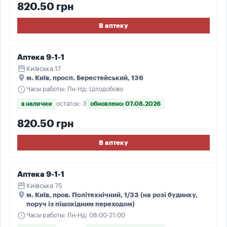
820.50 грн
В аптеку
Аптека 9-1-1
storefront
Київська 17
place
м. Київ, просп. Берестейський, 136
schedule
Часы работы: Пн-Нд: Цілодобово
в наличии
остаток: 3
обновлено: 07.08.2026
820.50 грн
В аптеку
Аптека 9-1-1
storefront
Київська 75
place
м. Київ, пров. Політехнічний, 1/33 (на розі будинку,
поруч із пішохідним переходом)
schedule
Часы работы: Пн-Нд: 08:00-21:00