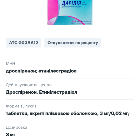
ATC G03AA12
Отпускается по рецепту
МНН
дроспіренон; етинілестрадіол
Действующие вещества
Дроспіренон, Етинілестрадіол
Форма выпуска
таблетки, вкриті плівковою оболонкою, 3 мг/0,02 мг;
Дозировка
3 мг