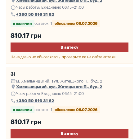
place
Хмельницький, вул. Житецького П., буд. 2
schedule
Часы работы: Ежедневно 08:15–21:00
call
+380 50 916 31 62
в наличии
остаток: 1
обновлено: 09.07.2026
810.17 грн
В аптеку
Цена давно не обновлялась, проверьте ее на сайте аптеки.
3і
storefront
м. Хмельницький, вул. Житецького П., буд. 2
place
Хмельницький, вул. Житецького П., буд. 2
schedule
Часы работы: Ежедневно 08:15–21:00
call
+380 50 916 31 62
в наличии
остаток: 1
обновлено: 09.07.2026
810.17 грн
В аптеку