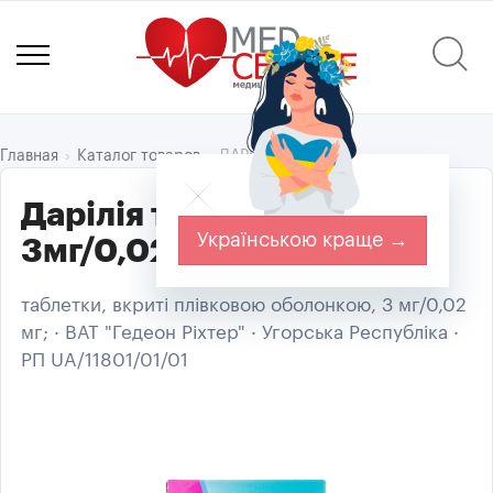
ДАРІЛІЯ
Главная
Каталог товаров
Дарілія табл. в/о
Українською краще →
3мг/0,02мг №84
таблетки, вкриті плівковою оболонкою, 3 мг/0,02
мг; · ВАТ "Гедеон Ріхтер" · Угорська Республіка ·
РП UA/11801/01/01