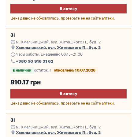
В аптеку
Цена давно не обновлялась, проверьте ее на сайте аптеки.
3і
storefront
м. Хмельницький, вул. Житецького П., буд. 2
place
Хмельницький, вул. Житецького П., буд. 2
schedule
Часы работы: Ежедневно 08:15–21:00
call
+380 50 916 31 62
в наличии
остаток: 1
обновлено: 10.07.2026
810.17 грн
В аптеку
Цена давно не обновлялась, проверьте ее на сайте аптеки.
3і
storefront
м. Хмельницький, вул. Житецького П., буд. 2
place
Хмельницький, вул. Житецького П., буд. 2