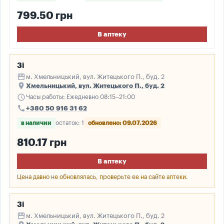
799.50 грн
В аптеку
3і
storefront
м. Хмельницький, вул. Житецького П., буд. 2
place
Хмельницький, вул. Житецького П., буд. 2
schedule
Часы работы: Ежедневно 08:15–21:00
call
+380 50 916 31 62
в наличии
остаток: 1
обновлено: 09.07.2026
810.17 грн
В аптеку
Цена давно не обновлялась, проверьте ее на сайте аптеки.
3і
storefront
м. Хмельницький, вул. Житецького П., буд. 2