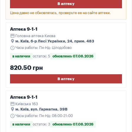
В аптеку
Цена давно не обновлялась, проверьте ее на сайте аптеки.
Аптека 9-1-1
storefront
Головна аптека Києва
place
м. Київ, б-р Лесі Українки, 24, прим. 483
schedule
Часы работы: Пн-Нд: Цілодобово
в наличии
остаток: 5
обновлено: 07.08.2026
820.50 грн
В аптеку
Аптека 9-1-1
storefront
Київська 163
place
м. Київ, вул. Гарматна, 39В
schedule
Часы работы: Пн-Нд: 08:00-21:00
в наличии
остаток: 3
обновлено: 07.08.2026