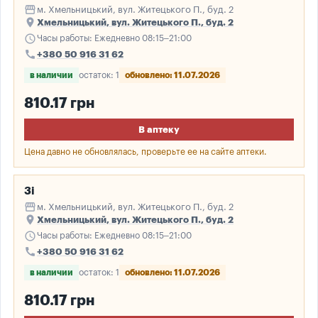
storefront
м. Хмельницький, вул. Житецького П., буд. 2
place
Хмельницький, вул. Житецького П., буд. 2
schedule
Часы работы: Ежедневно 08:15–21:00
call
+380 50 916 31 62
в наличии
остаток: 1
обновлено: 11.07.2026
810.17 грн
В аптеку
Цена давно не обновлялась, проверьте ее на сайте аптеки.
3і
storefront
м. Хмельницький, вул. Житецького П., буд. 2
place
Хмельницький, вул. Житецького П., буд. 2
schedule
Часы работы: Ежедневно 08:15–21:00
call
+380 50 916 31 62
в наличии
остаток: 1
обновлено: 11.07.2026
810.17 грн