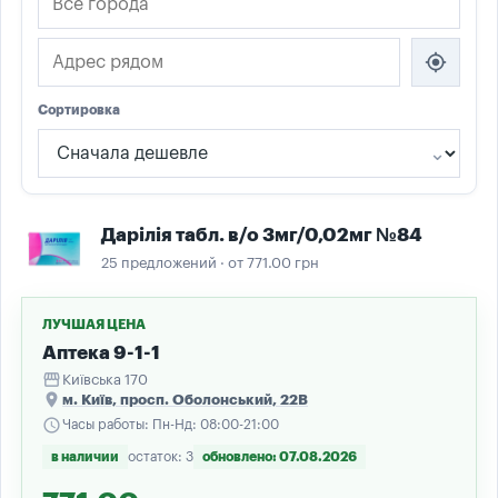
my_location
Сортировка
Дарілія табл. в/о 3мг/0,02мг №84
25 предложений · от 771.00 грн
ЛУЧШАЯ ЦЕНА
Аптека 9-1-1
storefront
Київська 170
place
м. Київ, просп. Оболонський, 22В
schedule
Часы работы: Пн-Нд: 08:00-21:00
в наличии
остаток: 3
обновлено: 07.08.2026