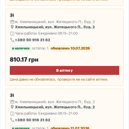
3і
storefront
м. Хмельницький, вул. Житецького П., буд. 2
place
Хмельницький, вул. Житецького П., буд. 2
schedule
Часы работы: Ежедневно 08:15–21:00
call
+380 50 916 31 62
в наличии
остаток: 1
обновлено: 10.07.2026
810.17 грн
В аптеку
Цена давно не обновлялась, проверьте ее на сайте аптеки.
3і
storefront
м. Хмельницький, вул. Житецького П., буд. 2
place
Хмельницький, вул. Житецького П., буд. 2
schedule
Часы работы: Ежедневно 08:15–21:00
call
+380 50 916 31 62
в наличии
остаток: 1
обновлено: 11.07.2026