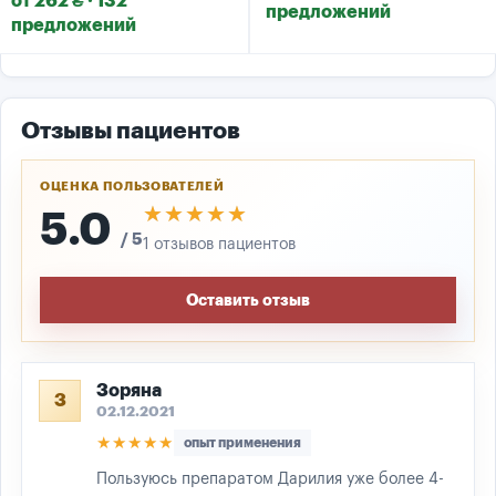
от 262 ₴ · 132
предложений
предложений
Отзывы пациентов
ОЦЕНКА ПОЛЬЗОВАТЕЛЕЙ
★★★★★
★★★★★
5.0
/ 5
1 отзывов пациентов
Оставить отзыв
Зоряна
З
02.12.2021
★★★★★
опыт применения
Пользуюсь препаратом Дарилия уже более 4-