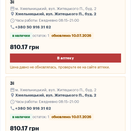
3і
storefront
м. Хмельницький, вул. Житецького П., буд. 2
place
Хмельницький, вул. Житецького П., буд. 2
schedule
Часы работы: Ежедневно 08:15–21:00
call
+380 50 916 31 62
в наличии
остаток: 1
обновлено: 10.07.2026
810.17 грн
В аптеку
Цена давно не обновлялась, проверьте ее на сайте аптеки.
3і
storefront
м. Хмельницький, вул. Житецького П., буд. 2
place
Хмельницький, вул. Житецького П., буд. 2
schedule
Часы работы: Ежедневно 08:15–21:00
call
+380 50 916 31 62
в наличии
остаток: 1
обновлено: 10.07.2026
810.17 грн