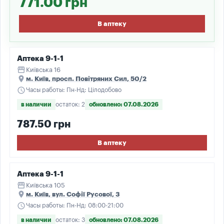
771.00 грн
В аптеку
Аптека 9-1-1
storefront
Київська 16
place
м. Київ, просп. Повітряних Сил, 50/2
schedule
Часы работы: Пн-Нд: Цілодобово
в наличии
остаток: 2
обновлено: 07.08.2026
787.50 грн
В аптеку
Аптека 9-1-1
storefront
Київська 105
place
м. Київ, вул. Софії Русової, 3
schedule
Часы работы: Пн-Нд: 08:00-21:00
в наличии
остаток: 3
обновлено: 07.08.2026