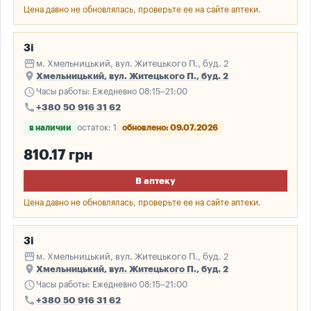
Цена давно не обновлялась, проверьте ее на сайте аптеки.
3і
storefront
м. Хмельницький, вул. Житецького П., буд. 2
place
Хмельницький, вул. Житецького П., буд. 2
schedule
Часы работы: Ежедневно 08:15–21:00
call
+380 50 916 31 62
в наличии
остаток: 1
обновлено: 09.07.2026
810.17 грн
В аптеку
Цена давно не обновлялась, проверьте ее на сайте аптеки.
3і
storefront
м. Хмельницький, вул. Житецького П., буд. 2
place
Хмельницький, вул. Житецького П., буд. 2
schedule
Часы работы: Ежедневно 08:15–21:00
call
+380 50 916 31 62