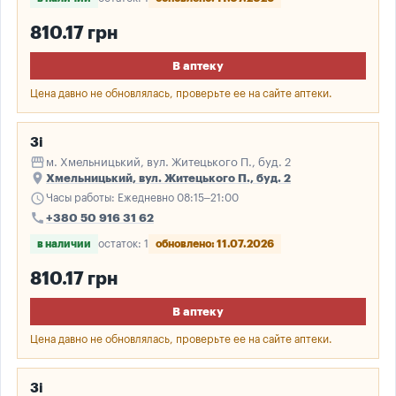
810.17 грн
В аптеку
Цена давно не обновлялась, проверьте ее на сайте аптеки.
3і
storefront
м. Хмельницький, вул. Житецького П., буд. 2
place
Хмельницький, вул. Житецького П., буд. 2
schedule
Часы работы: Ежедневно 08:15–21:00
call
+380 50 916 31 62
в наличии
остаток: 1
обновлено: 11.07.2026
810.17 грн
В аптеку
Цена давно не обновлялась, проверьте ее на сайте аптеки.
3і