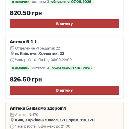
в наличии
остаток: 3
обновлено: 07.08.2026
820.50 грн
В аптеку
Аптека 9-1-1
storefront
Отделение -Хрещатик 22
place
м. Київ, вул. Хрещатик, 22
schedule
Часы работы: Пн-Нд: 08:00-22:00
в наличии
остаток: 4
обновлено: 07.08.2026
826.50 грн
В аптеку
Аптека Бажаємо здоров'я
storefront
Аптека №179
place
Київ, Харківське шосе, 170, прим. 119-120
schedule
Часы работы: Відчинено до 21:00