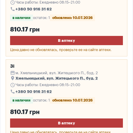
schedule
Часы работы: Ежедневно 08:15–21:00
call
+380 50 916 31 62
в наличии
остаток: 1
обновлено: 10.07.2026
810.17 грн
В аптеку
Цена давно не обновлялась, проверьте ее на сайте аптеки.
3і
storefront
м. Хмельницький, вул. Житецького П., буд. 2
place
Хмельницький, вул. Житецького П., буд. 2
schedule
Часы работы: Ежедневно 08:15–21:00
call
+380 50 916 31 62
в наличии
остаток: 1
обновлено: 10.07.2026
810.17 грн
В аптеку
Цена давно не обновлялась, проверьте ее на сайте аптеки.