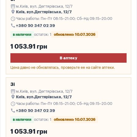
storefront
м.Київ, вул. Дегтярівська, 12/7
place
Київ, вул.Дегтярівська, 12/7
schedule
Часы работы: Пн–Пт 08:15–21:00; Сб–Нд 09:15–20:00
call
+380 50 347 02 39
в наличии
остаток: 1
обновлено: 10.07.2026
1 053.91 грн
В аптеку
Цена давно не обновлялась, проверьте ее на сайте аптеки.
3і
storefront
м.Київ, вул. Дегтярівська, 12/7
place
Київ, вул.Дегтярівська, 12/7
schedule
Часы работы: Пн–Пт 08:15–21:00; Сб–Нд 09:15–20:00
call
+380 50 347 02 39
в наличии
остаток: 1
обновлено: 10.07.2026
1 053.91 грн