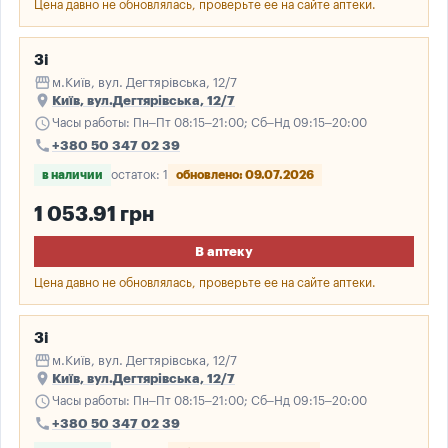
Цена давно не обновлялась, проверьте ее на сайте аптеки.
3і
storefront
м.Київ, вул. Дегтярівська, 12/7
place
Київ, вул.Дегтярівська, 12/7
schedule
Часы работы: Пн–Пт 08:15–21:00; Сб–Нд 09:15–20:00
call
+380 50 347 02 39
в наличии
остаток: 1
обновлено: 09.07.2026
1 053.91 грн
В аптеку
Цена давно не обновлялась, проверьте ее на сайте аптеки.
3і
storefront
м.Київ, вул. Дегтярівська, 12/7
place
Київ, вул.Дегтярівська, 12/7
schedule
Часы работы: Пн–Пт 08:15–21:00; Сб–Нд 09:15–20:00
call
+380 50 347 02 39