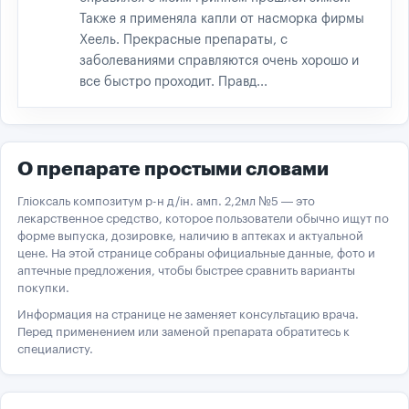
Также я применяла капли от насморка фирмы
Хеель. Прекрасные препараты, с
заболеваниями справляются очень хорошо и
все быстро проходит. Правд...
О препарате простыми словами
Гліоксаль композитум р-н д/ін. амп. 2,2мл №5 — это
лекарственное средство, которое пользователи обычно ищут по
форме выпуска, дозировке, наличию в аптеках и актуальной
цене. На этой странице собраны официальные данные, фото и
аптечные предложения, чтобы быстрее сравнить варианты
покупки.
Информация на странице не заменяет консультацию врача.
Перед применением или заменой препарата обратитесь к
специалисту.