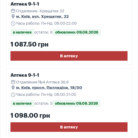
Аптека 9-1-1
storefront
Отделение -Хрещатик 22
place
м. Київ, вул. Хрещатик, 22
schedule
Часы работы: Пн-Нд: 08:00-22:00
в наличии
остаток: 6
обновлено: 09.08.2026
1 087.50 грн
В аптеку
Аптека 9-1-1
storefront
Отделение №4 Аптека 36.6
place
м. Київ, просп. Палладіна, 18/30
schedule
Часы работы: Пн-Нд: 08:00-21:00
в наличии
остаток: 5
обновлено: 09.08.2026
1 098.00 грн
В аптеку