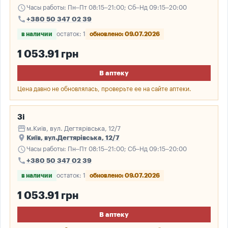
schedule
Часы работы: Пн–Пт 08:15–21:00; Сб–Нд 09:15–20:00
call
+380 50 347 02 39
в наличии
остаток: 1
обновлено: 09.07.2026
1 053.91 грн
В аптеку
Цена давно не обновлялась, проверьте ее на сайте аптеки.
3і
storefront
м.Київ, вул. Дегтярівська, 12/7
place
Київ, вул.Дегтярівська, 12/7
schedule
Часы работы: Пн–Пт 08:15–21:00; Сб–Нд 09:15–20:00
call
+380 50 347 02 39
в наличии
остаток: 1
обновлено: 09.07.2026
1 053.91 грн
В аптеку