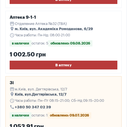
Аптека 9-1-1
storefront
Отделение Аптека №32 (ТВА)
place
м. Київ, вул. Академіка Ромоданова, 6/29
schedule
Часы работы: Пн-Нд: 08:00-21:00
в наличии
остаток: 5
обновлено: 09.08.2026
1 002.50 грн
В аптеку
3і
storefront
м.Київ, вул. Дегтярівська, 12/7
place
Київ, вул.Дегтярівська, 12/7
schedule
Часы работы: Пн–Пт 08:15–21:00; Сб–Нд 09:15–20:00
call
+380 50 347 02 39
в наличии
остаток: 1
обновлено: 09.07.2026
1 053.91 грн