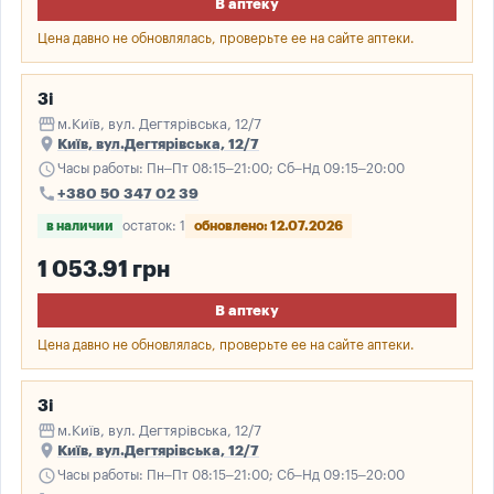
В аптеку
Цена давно не обновлялась, проверьте ее на сайте аптеки.
3і
storefront
м.Київ, вул. Дегтярівська, 12/7
place
Київ, вул.Дегтярівська, 12/7
schedule
Часы работы: Пн–Пт 08:15–21:00; Сб–Нд 09:15–20:00
call
+380 50 347 02 39
в наличии
остаток: 1
обновлено: 12.07.2026
1 053.91 грн
В аптеку
Цена давно не обновлялась, проверьте ее на сайте аптеки.
3і
storefront
м.Київ, вул. Дегтярівська, 12/7
place
Київ, вул.Дегтярівська, 12/7
schedule
Часы работы: Пн–Пт 08:15–21:00; Сб–Нд 09:15–20:00