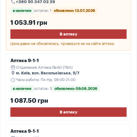
call
+380 50 347 02 39
в наличии
остаток: 1
обновлено: 12.07.2026
1 053.91 грн
В аптеку
Цена давно не обновлялась, проверьте ее на сайте аптеки.
Аптека 9-1-1
storefront
Отделение Аптека №40 (ТВА)
place
м. Київ, вул. Васильківська, 5/7
schedule
Часы работы: Пн-Нд: 08:00-21:00
в наличии
остаток: 5
обновлено: 09.08.2026
1 087.50 грн
В аптеку
Аптека 9-1-1