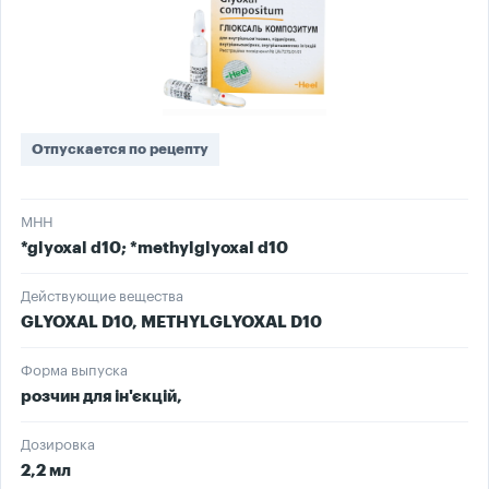
Отпускается по рецепту
МНН
*glyoxal d10; *methylglyoxal d10
Действующие вещества
GLYOXAL D10, METHYLGLYOXAL D10
Форма выпуска
розчин для ін'єкцій,
Дозировка
2,2 мл