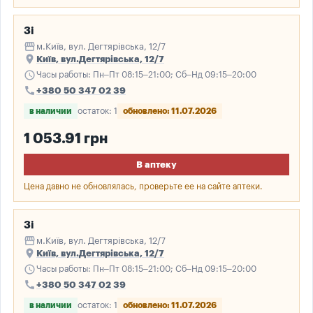
3і
storefront
м.Київ, вул. Дегтярівська, 12/7
place
Київ, вул.Дегтярівська, 12/7
schedule
Часы работы: Пн–Пт 08:15–21:00; Сб–Нд 09:15–20:00
call
+380 50 347 02 39
в наличии
остаток: 1
обновлено: 11.07.2026
1 053.91 грн
В аптеку
Цена давно не обновлялась, проверьте ее на сайте аптеки.
3і
storefront
м.Київ, вул. Дегтярівська, 12/7
place
Київ, вул.Дегтярівська, 12/7
schedule
Часы работы: Пн–Пт 08:15–21:00; Сб–Нд 09:15–20:00
call
+380 50 347 02 39
в наличии
остаток: 1
обновлено: 11.07.2026