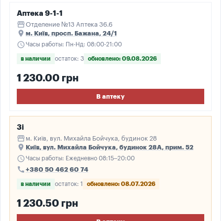
Аптека 9-1-1
storefront
Отделение №13 Аптека 36.6
place
м. Київ, просп. Бажана, 24/1
schedule
Часы работы: Пн-Нд: 08:00-21:00
в наличии
остаток: 3
обновлено: 09.08.2026
1 230.00 грн
В аптеку
3і
storefront
м. Київ, вул. Михайла Бойчука, будинок 28
place
Київ, вул. Михайла Бойчука, будинок 28А, прим. 52
schedule
Часы работы: Ежедневно 08:15–20:00
call
+380 50 462 60 74
в наличии
остаток: 1
обновлено: 08.07.2026
1 230.50 грн