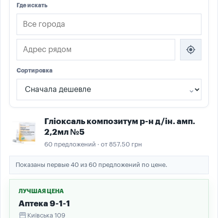
Где искать
my_location
Сортировка
Гліоксаль композитум р-н д/ін. амп.
2,2мл №5
60 предложений · от 857.50 грн
Показаны первые 40 из 60 предложений по цене.
ЛУЧШАЯ ЦЕНА
Аптека 9-1-1
storefront
Київська 109