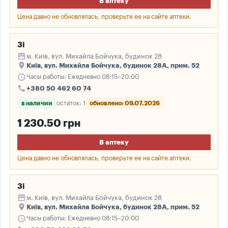
В аптеку
Цена давно не обновлялась, проверьте ее на сайте аптеки.
3і
storefront
м. Київ, вул. Михайла Бойчука, будинок 28
place
Київ, вул. Михайла Бойчука, будинок 28А, прим. 52
schedule
Часы работы: Ежедневно 08:15–20:00
call
+380 50 462 60 74
в наличии
остаток: 1
обновлено: 09.07.2026
1 230.50 грн
В аптеку
Цена давно не обновлялась, проверьте ее на сайте аптеки.
3і
storefront
м. Київ, вул. Михайла Бойчука, будинок 28
place
Київ, вул. Михайла Бойчука, будинок 28А, прим. 52
schedule
Часы работы: Ежедневно 08:15–20:00