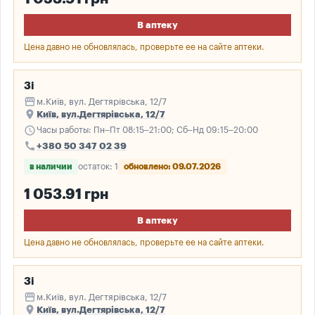
В аптеку
Цена давно не обновлялась, проверьте ее на сайте аптеки.
3і
storefront
м.Київ, вул. Дегтярівська, 12/7
place
Київ, вул.Дегтярівська, 12/7
schedule
Часы работы: Пн–Пт 08:15–21:00; Сб–Нд 09:15–20:00
call
+380 50 347 02 39
в наличии
остаток: 1
обновлено: 09.07.2026
1 053.91 грн
В аптеку
Цена давно не обновлялась, проверьте ее на сайте аптеки.
3і
storefront
м.Київ, вул. Дегтярівська, 12/7
place
Київ, вул.Дегтярівська, 12/7