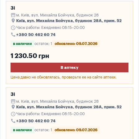
3і
storefront
м. Київ, вул. Михайла Бойчука, будинок 28
place
Київ, вул. Михайла Бойчука, будинок 28А, прим. 52
schedule
Часы работы: Ежедневно 08:15–20:00
call
+380 50 462 60 74
в наличии
остаток: 1
обновлено: 09.07.2026
1 230.50 грн
В аптеку
Цена давно не обновлялась, проверьте ее на сайте аптеки.
3і
storefront
м. Київ, вул. Михайла Бойчука, будинок 28
place
Київ, вул. Михайла Бойчука, будинок 28А, прим. 52
schedule
Часы работы: Ежедневно 08:15–20:00
call
+380 50 462 60 74
в наличии
остаток: 1
обновлено: 09.07.2026