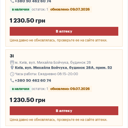
call
+380 50 462 60 74
в наличии
остаток: 1
обновлено: 09.07.2026
1 230.50 грн
В аптеку
Цена давно не обновлялась, проверьте ее на сайте аптеки.
3і
storefront
м. Київ, вул. Михайла Бойчука, будинок 28
place
Київ, вул. Михайла Бойчука, будинок 28А, прим. 52
schedule
Часы работы: Ежедневно 08:15–20:00
call
+380 50 462 60 74
в наличии
остаток: 1
обновлено: 09.07.2026
1 230.50 грн
В аптеку
Цена давно не обновлялась, проверьте ее на сайте аптеки.