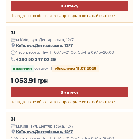
В аптеку
Цена давно не обновлялась, проверьте ее на сайте аптеки.
3і
storefront
м.Київ, вул. Дегтярівська, 12/7
place
Київ, вул.Дегтярівська, 12/7
schedule
Часы работы: Пн–Пт 08:15–21:00; Сб–Нд 09:15–20:00
call
+380 50 347 02 39
в наличии
остаток: 1
обновлено: 11.07.2026
1 053.91 грн
В аптеку
Цена давно не обновлялась, проверьте ее на сайте аптеки.
3і
storefront
м.Київ, вул. Дегтярівська, 12/7
place
Київ, вул.Дегтярівська, 12/7
schedule
Часы работы: Пн–Пт 08:15–21:00; Сб–Нд 09:15–20:00