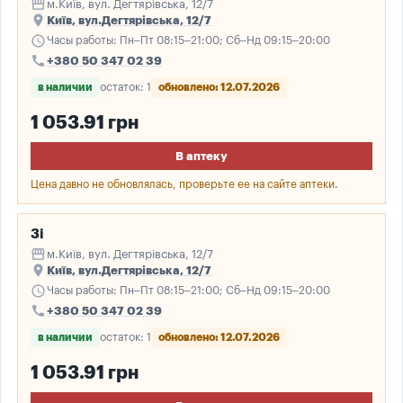
storefront
м.Київ, вул. Дегтярівська, 12/7
place
Київ, вул.Дегтярівська, 12/7
schedule
Часы работы: Пн–Пт 08:15–21:00; Сб–Нд 09:15–20:00
call
+380 50 347 02 39
в наличии
остаток: 1
обновлено: 12.07.2026
1 053.91 грн
В аптеку
Цена давно не обновлялась, проверьте ее на сайте аптеки.
3і
storefront
м.Київ, вул. Дегтярівська, 12/7
place
Київ, вул.Дегтярівська, 12/7
schedule
Часы работы: Пн–Пт 08:15–21:00; Сб–Нд 09:15–20:00
call
+380 50 347 02 39
в наличии
остаток: 1
обновлено: 12.07.2026
1 053.91 грн