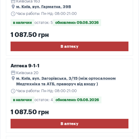
storefront
Київська 163
place
м. Київ, вул. Гарматна, 39В
schedule
Часы работы: Пн-Нд: 08:00-21:00
в наличии
остаток: 5
обновлено: 09.08.2026
1 087.50 грн
В аптеку
Аптека 9-1-1
storefront
Київська 20
place
м. Київ, вул. Загорівська, 3/15 (між ортосалоном
Медтехніка та АТБ, праворуч від входу )
schedule
Часы работы: Пн-Нд: 08:00-21:00
в наличии
остаток: 4
обновлено: 09.08.2026
1 087.50 грн
В аптеку