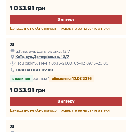
1 053.91 грн
В аптеку
Цена давно не обновлялась, проверьте ее на сайте аптеки.
3і
storefront
м.Київ, вул. Дегтярівська, 12/7
place
Київ, вул.Дегтярівська, 12/7
schedule
Часы работы: Пн–Пт 08:15–21:00; Сб–Нд 09:15–20:00
call
+380 50 347 02 39
в наличии
остаток: 1
обновлено: 12.07.2026
1 053.91 грн
В аптеку
Цена давно не обновлялась, проверьте ее на сайте аптеки.
3і