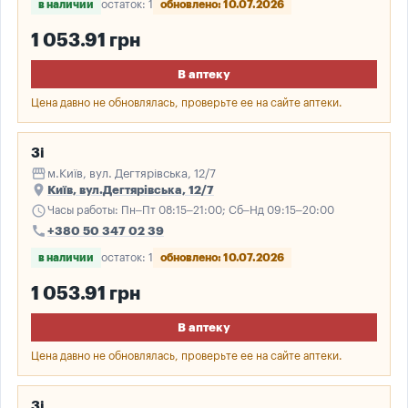
в наличии
остаток: 1
обновлено: 10.07.2026
1 053.91 грн
В аптеку
Цена давно не обновлялась, проверьте ее на сайте аптеки.
3і
storefront
м.Київ, вул. Дегтярівська, 12/7
place
Київ, вул.Дегтярівська, 12/7
schedule
Часы работы: Пн–Пт 08:15–21:00; Сб–Нд 09:15–20:00
call
+380 50 347 02 39
в наличии
остаток: 1
обновлено: 10.07.2026
1 053.91 грн
В аптеку
Цена давно не обновлялась, проверьте ее на сайте аптеки.
3і