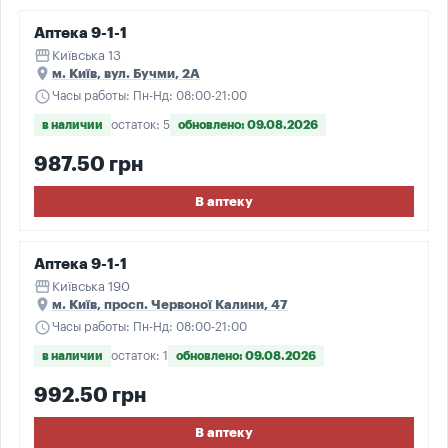
Аптека 9-1-1
storefront
Київська 13
place
м. Київ, вул. Бучми, 2А
schedule
Часы работы: Пн-Нд: 08:00-21:00
в наличии
остаток: 5
обновлено: 09.08.2026
987.50 грн
В аптеку
Аптека 9-1-1
storefront
Київська 190
place
м. Київ, просп. Червоної Калини, 47
schedule
Часы работы: Пн-Нд: 08:00-21:00
в наличии
остаток: 1
обновлено: 09.08.2026
992.50 грн
В аптеку