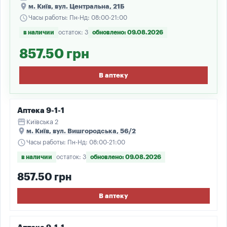
place
м. Київ, вул. Центральна, 21Б
schedule
Часы работы: Пн-Нд: 08:00-21:00
в наличии
остаток: 3
обновлено: 09.08.2026
857.50 грн
В аптеку
Аптека 9-1-1
storefront
Київська 2
place
м. Київ, вул. Вишгородська, 56/2
schedule
Часы работы: Пн-Нд: 08:00-21:00
в наличии
остаток: 3
обновлено: 09.08.2026
857.50 грн
В аптеку