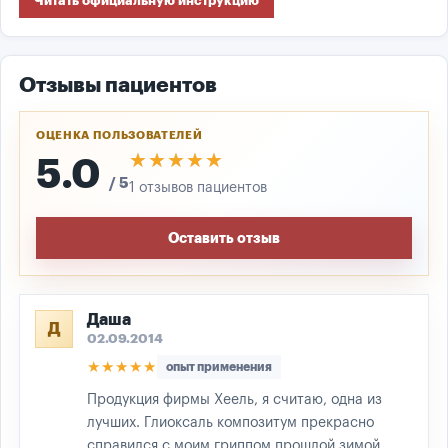
Читать официальную инструкцию
Отзывы пациентов
ОЦЕНКА ПОЛЬЗОВАТЕЛЕЙ
★★★★★
★★★★★
5.0
/ 5
1 отзывов пациентов
Оставить отзыв
Даша
Д
02.09.2014
★★★★★
опыт применения
Продукция фирмы Хеель, я считаю, одна из
лучших. Глиоксаль композитум прекрасно
справился с моим гриппом прошлой зимой.