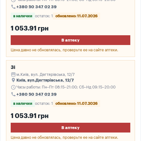
call
+380 50 347 02 39
в наличии
остаток: 1
обновлено: 11.07.2026
1 053.91 грн
В аптеку
Цена давно не обновлялась, проверьте ее на сайте аптеки.
3і
storefront
м.Київ, вул. Дегтярівська, 12/7
place
Київ, вул.Дегтярівська, 12/7
schedule
Часы работы: Пн–Пт 08:15–21:00; Сб–Нд 09:15–20:00
call
+380 50 347 02 39
в наличии
остаток: 1
обновлено: 11.07.2026
1 053.91 грн
В аптеку
Цена давно не обновлялась, проверьте ее на сайте аптеки.