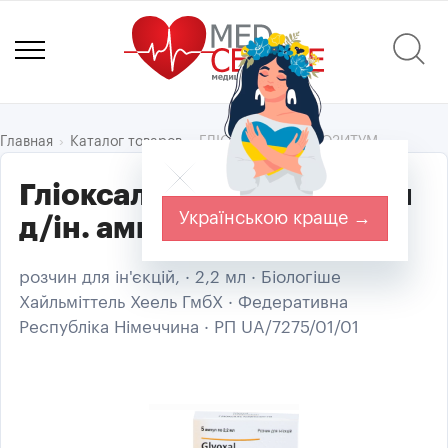
ГЛІОКСАЛЬ КОМПОЗИТУМ
Главная
Каталог товаров
Гліоксаль композитум р-н
Українською краще →
д/ін. амп. 2,2мл №5
розчин для ін'єкцій, · 2,2 мл · Біологіше
Хайльміттель Хеель ГмбХ · Федеративна
Республіка Німеччина · РП UA/7275/01/01