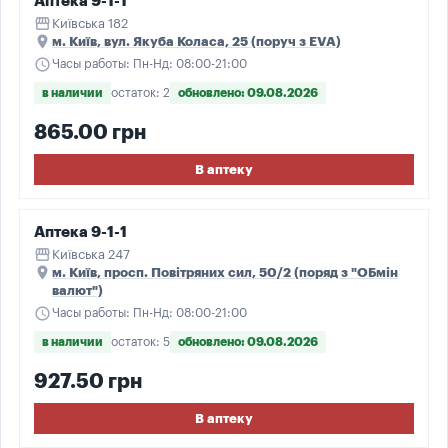
Аптека 9-1-1
storefront
Київська 182
place
м. Київ, вул. Якуба Коласа, 25 (поруч з EVA)
schedule
Часы работы: Пн-Нд: 08:00-21:00
в наличии
остаток: 2
обновлено: 09.08.2026
865.00 грн
В аптеку
Аптека 9-1-1
storefront
Київська 247
place
м. Київ, просп. Повітряних сил, 50/2 (поряд з "ОБмін
валют")
schedule
Часы работы: Пн-Нд: 08:00-21:00
в наличии
остаток: 5
обновлено: 09.08.2026
927.50 грн
В аптеку