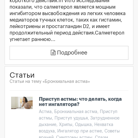
короткого действия.In vitro исследования
показали, что салметерол является мощным
ингибитором высвобождения из легких человека
медиаторов тучных клеток, таких как гистамин,
лейкотриены и простагландин D2, и имеет
продолжительный период действия.Салметерол
угнетает раннюю...
Подробнее
Статьи
Статьи на тему «Бронхиальная астма»
Приступ астмы: что делать, когда
нет ингалятора?
Астма, Бронхиальная астма, Приступ
астмы, Приступ удушья, Затрудненное
дыхание, Хрипы, Одышка, Нехватка
воздуха, Ингалятор при астме, Советы
врачей, Симптомы астмы, Спазм