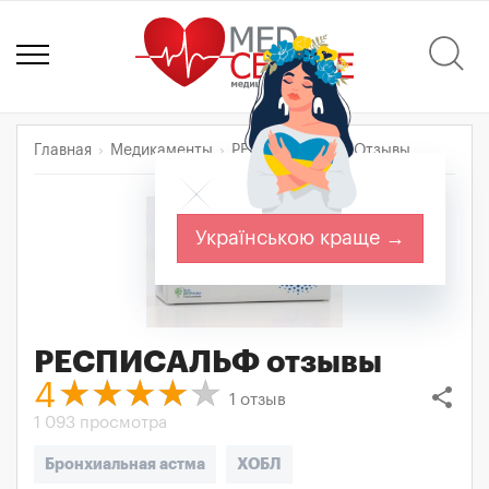
Главная
Медикаменты
РЕСПИСАЛЬФ
Отзывы
Українською краще →
РЕСПИСАЛЬФ
отзывы
4
share
1
отзыв
1 093 просмотра
Бронхиальная астма
ХОБЛ