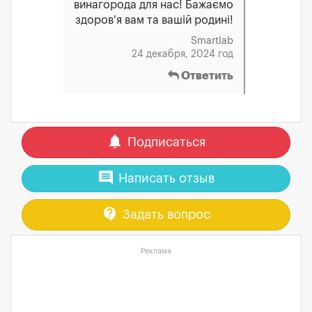
винагорода для нас! Бажаємо
здоров'я вам та вашій родині!
Smartlab
24 декабря, 2024 год
Ответить
notifications
Подписаться
comment
Написать отзыв
contact_support
Задать вопрос
Реклама