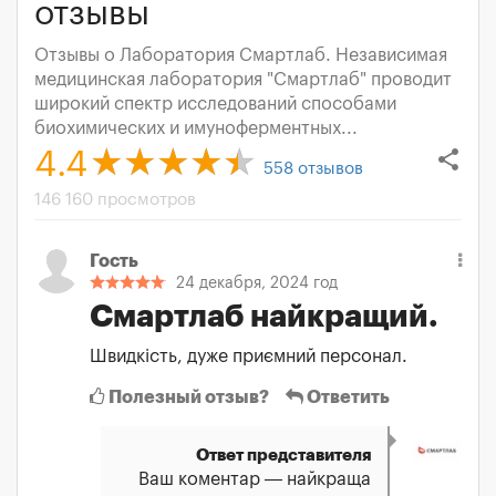
отзывы
Отзывы о Лаборатория Смартлаб. Независимая
медицинская лаборатория "Смартлаб" проводит
широкий спектр исследований способами
биохимических и имуноферментных...
share
4.4
558
отзывов
146 160 просмотров
Гость
24 декабря, 2024 год
Смартлаб найкращий.
Швидкість, дуже приємний персонал.
Полезный отзыв?
Ответить
Ответ представителя
Ваш коментар — найкраща