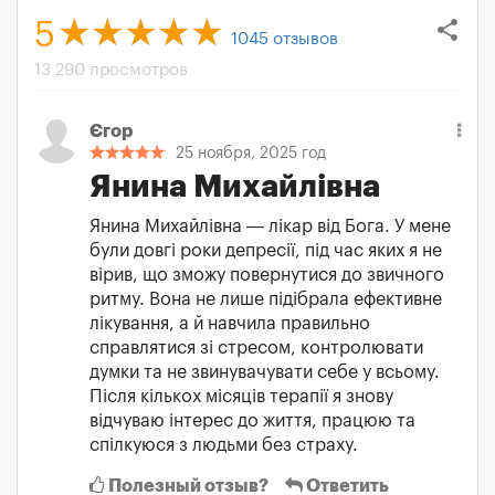
share
5
1045
отзывов
13 290 просмотров
Єгор
25 ноября, 2025 год
Янина Михайлівна
Янина Михайлівна — лікар від Бога. У мене
були довгі роки депресії, під час яких я не
вірив, що зможу повернутися до звичного
ритму. Вона не лише підібрала ефективне
лікування, а й навчила правильно
справлятися зі стресом, контролювати
думки та не звинувачувати себе у всьому.
Після кількох місяців терапії я знову
відчуваю інтерес до життя, працюю та
спілкуюся з людьми без страху.
Полезный отзыв?
Ответить