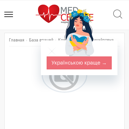
Главная
База врачей
Козицкая Янина Михайловна
Українською краще →