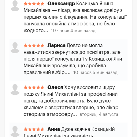
Олександр
Козицька Янина
Михайлівна — лікар, яка викликає довіру з
перших хвилин спілкування. На консультації
панувала спокійна атмосфера, не було
жодного...
10 часов 4 мин назад
Лариса
Довго не могла
наважитися звернутися до психіатра, але
після першої консультації у Козицької Яни
Михайлівни зрозуміла, що зробила
правильний вибір....
10 часов 5 мин назад
Олеся
Хочу висловити щиру
подяку Янині Михайлівні за професійний
підхід та доброзичливість. Було дуже
хвилююче звертатися вперше, але лікар
створила атмосферу...
вторник, 4 августа
Анна
Дуже вдячна Козицькій
Янині Михайлівні за уважність,