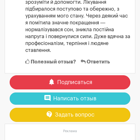
зрозуміти й допомогти. Лікування
підбиралося поступово та обережно, з
урахуванням мого стану. Через деякий час
я помітила значне покращення —
нормалізувався сон, зникла постійна
напруга і повернулися сили. Дуже вдячна за
професіоналізм, терпіння і людяне
ставлення.
Полезный отзыв?
Ответить
notifications
Подписаться
comment
Написать отзыв
contact_support
Задать вопрос
Реклама