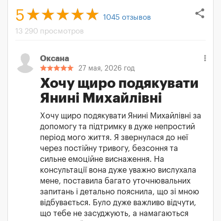
share
5
1045
отзывов
13 290 просмотров
Оксана
27 мая, 2026 год
Хочу щиро подякувати
Янині Михайлівні
Хочу щиро подякувати Янині Михайлівні за
допомогу та підтримку в дуже непростий
період мого життя. Я звернулася до неї
через постійну тривогу, безсоння та
сильне емоційне виснаження. На
консультації вона дуже уважно вислухала
мене, поставила багато уточнювальних
запитань і детально пояснила, що зі мною
відбувається. Було дуже важливо відчути,
що тебе не засуджують, а намагаються