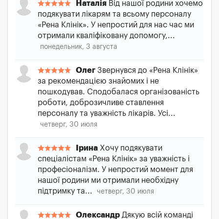
Наталія
Від нашої родини хочемо
подякувати лікарям та всьому персоналу
«Рена Клінік». У непростий для нас час ми
отримали кваліфіковану допомогу,...
понедельник, 3 августа
Олег
Звернувся до «Рена Клінік»
за рекомендацією знайомих і не
пошкодував. Сподобалася організованість
роботи, доброзичливе ставлення
персоналу та уважність лікарів. Усі...
четверг, 30 июля
Ірина
Хочу подякувати
спеціалістам «Рена Клінік» за уважність і
професіоналізм. У непростий момент для
нашої родини ми отримали необхідну
підтримку та...
четверг, 30 июля
Олександр
Дякую всій команді