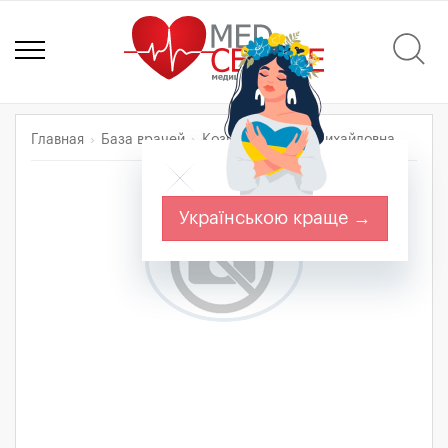
Главная
База врачей
Козицкая Янина Михайловна
Українською краще →