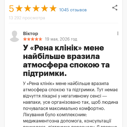
share
5
1045
отзывов
13 292 просмотра
Віктор
19 мая, 2026 год
У «Рена клінік» мене
найбільше вразила
атмосфера спокою та
підтримки.
У «Рена клінік» мене найбільше вразила
атмосфера спокою та підтримки. Тут немає
відчуття лікарні у негативному сенсі —
навпаки, усе організовано так, щоб людина
почувалася максимально комфортно.
Лікування було комплексним:
медикаментозна допомога, консультації