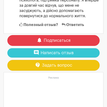
психолога, підтримка персоналу. Я вперше
за довгий час відчув, що мене не
засуджують, а дійсно допомагають
повернутися до нормального життя.
Полезный отзыв?
Ответить
notifications
Подписаться
comment
Написать отзыв
contact_support
Задать вопрос
Реклама