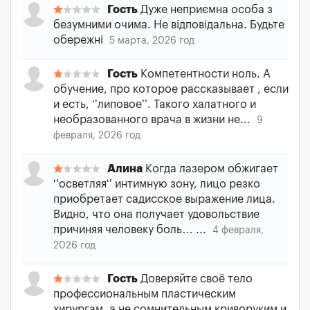
Гость
Дуже неприємна особа з
безумними очима. Не відповідальна. Будьте
обережні
5 марта, 2026 год
Гость
Компетентности ноль. А
обучение, про которое рассказывает , если
и есть, ‘’липовое’’. Такого халатного и
необразованного врача в жизни не...
9
февраля, 2026 год
Алина
Когда лазером обжигает
‘’осветляя‘’ интимную зону, лицо резко
приобретает садисское выражение лица.
Видно, что она получает удовольствие
причиняя человеку боль… ...
4 февраля,
2026 год
Гость
Доверяйте своё тело
профессиональным пластическим
хирургам, а не сомнительным криворуким и