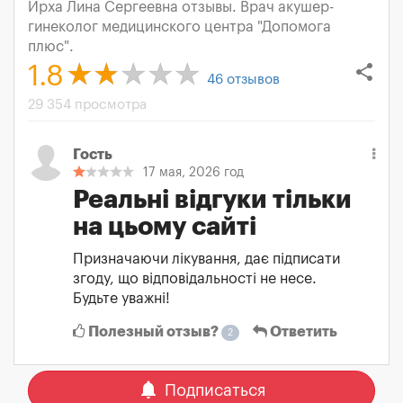
Ирха Лина Сергеевна отзывы. Врач акушер-
гинеколог медицинского центра "Допомога
плюс".
share
1.8
46
отзывов
29 354 просмотра
Гость
17 мая, 2026 год
Реальні відгуки тільки
на цьому сайті
Призначаючи лікування, дає підписати
згоду, що відповідальності не несе.
Будьте уважні!
Полезный отзыв?
Ответить
2
notifications
Подписаться