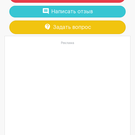
comment
Написать отзыв
contact_support
Задать вопрос
Реклама