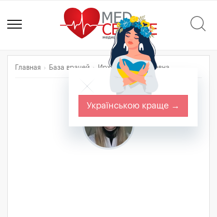
Главная
База врачей
Ирха Лина Сергеевна
Українською краще →