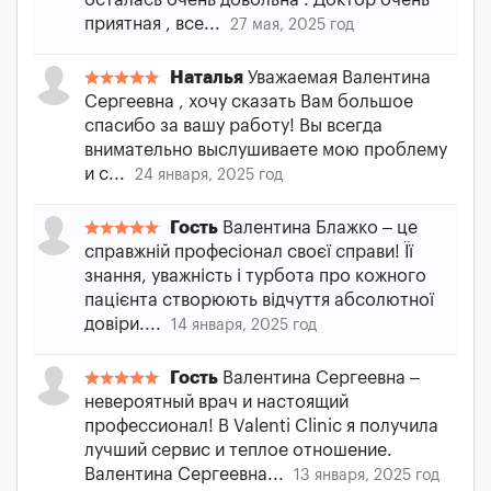
осталась очень довольна . Доктор очень
приятная , все...
27 мая, 2025 год
Наталья
Уважаемая Валентина
Сергеевна , хочу сказать Вам большое
спасибо за вашу работу! Вы всегда
внимательно выслушиваете мою проблему
и с...
24 января, 2025 год
Гость
Валентина Блажко – це
справжній професіонал своєї справи! Її
знання, уважність і турбота про кожного
пацієнта створюють відчуття абсолютної
довіри....
14 января, 2025 год
Гость
Валентина Сергеевна –
невероятный врач и настоящий
профессионал! В Valenti Clinic я получила
лучший сервис и теплое отношение.
Валентина Сергеевна...
13 января, 2025 год