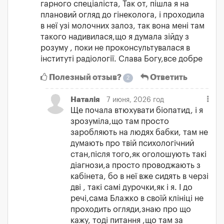
гарного спеціаліста, Так от, пішла я на
плановий огляд до гінеколога, і проходила
в неї узі молочних залоз, так вона мені там
такого надивилася,що я думала зійду з
розуму , поки не проконсультувалася в
інституті радіології. Слава Богу,все добре
Полезный отзыв?
Ответить
2
Наталія
7 июня, 2026 год
Ще почала втюхувати біопатид, і я
зрозуміла,що там просто
заробляють на людях бабки, там не
думають про твій психологічний
стан,після того,як оголошують такі
діагнози,а просто проводжають з
кабінета, бо в неї вже сидять в черзі
дві , такі самі дурочки,як і я. І до
речі,сама Блажко в своїй клініці не
проходить огляди,знаю про що
кажу, тоді питання ,що там за