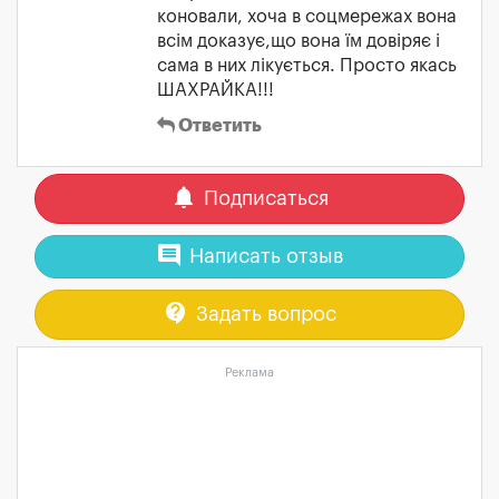
коновали, хоча в соцмережах вона
всім доказує,що вона їм довіряє і
сама в них лікується. Просто якась
ШАХРАЙКА!!!
Ответить
notifications
Подписаться
comment
Написать отзыв
contact_support
Задать вопрос
Реклама