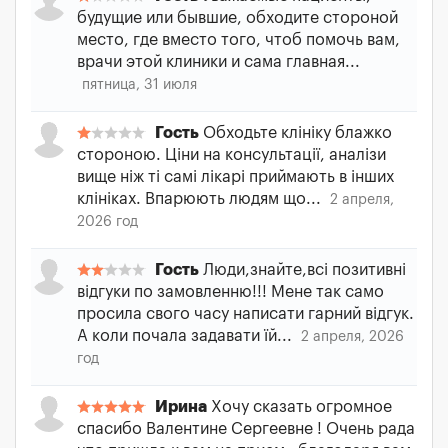
будущие или бывшие, обходите стороной
место, где вместо того, чтоб помочь вам,
врачи этой клиники и сама главная...
пятница, 31 июля
Гость
Обходьте клініку блажко
стороною. Ціни на консультації, аналізи
вище ніж ті самі лікарі приймають в інших
клініках. Впарюють людям що...
2 апреля,
2026 год
Гость
Люди,знайте,всі позитивні
відгуки по замовленню!!! Мене так само
просила свого часу написати гарний відгук.
А коли почала задавати їй...
2 апреля, 2026
год
Ирина
Хочу сказать огромное
спасибо Валентине Сергеевне ! Очень рада