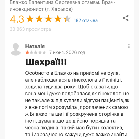
Блажко Валентина Сергеевна отзывы. Врач-
инфекционист (г. Харьков)
share
4.3
182
отзыва
33 863 просмотра
Наталія
7 июня, 2026 год
Шахраї!!!
Особисто в Блажко на прийомі не була,
але наблюдалася в гінеколога в її клініці,
ходила туди два роки. Щоб сказати,що
вона мені дуже подобалася,як гінеколог, це
не так,але ж під купляли відгуки пацієнтів,як
я вже потім зрозуміла ,проплачених самою
ж Блажко та ще і її розкручена сторінка в
інсті, думала,що це дійсно порядна та
чесна людина, такий має бути і колектив,
та і зараз,чесно кажучи,дуже важко знайти