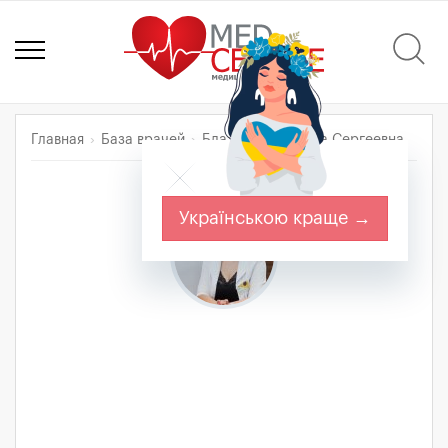
Главная
База врачей
Блажко Валентина Сергеевна
Українською краще →