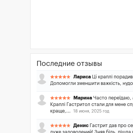
Последние отзывы
Лариса
Цi краплі порадив
Допомогли зменшити важкість, нудо
Марина
Часто переїдаю, а
Краплі Гастритол стали для мене с
краще,...
18 июня, 2025 год
Денис
Гастрит дав про се
дуже задоволений! Зняв біль, пішла п