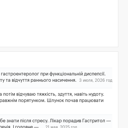
 гастроентеролог при функціональній диспепсії.
ту та відчуття раннього насичення.
3 июля, 2026 год
 потім відчуваю тяжкість, здуття, навіть нудоту.
правжнім порятунком. Шлунок почав працювати
бе знати після стресу. Лікар порадив Гастритол —
ечія. І головне —...
21 мая, 2025 год