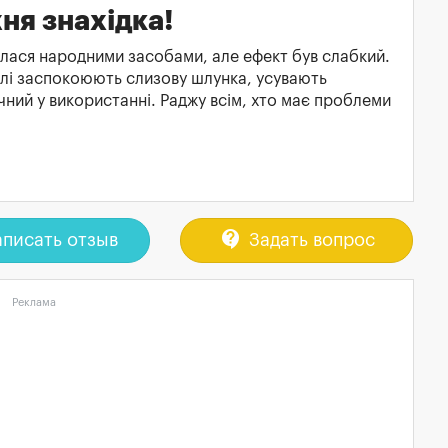
ня знахідка!
алася народними засобами, але ефект був слабкий.
плі заспокоюють слизову шлунка, усувають
чний у використанні. Раджу всім, хто має проблеми
contact_support
писать отзыв
Задать вопрос
Реклама