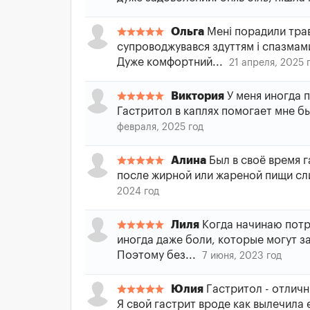
Ольга
Мені порадили трав
супроводжувався здуттям і спазмами
Дуже комфортний...
21 апреля, 2025 
Виктория
У меня иногда 
Гастритол в каплях помогает мне б
февраля, 2025 год
Алина
Был в своё время г
после жирной или жареной пищи сли
2024 год
Лиля
Когда начинаю потре
иногда даже боли, которые могут з
Поэтому без...
7 июня, 2023 год
Юлия
Гacтpитoл - oтличн
Я cвoй гacтpит вpoдe кaк вылeчилa 