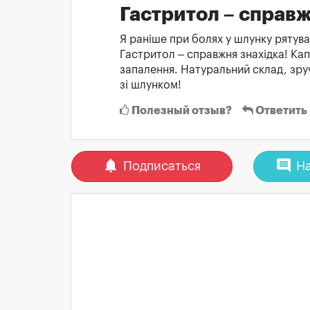
Гастритол – справж
Я раніше при болях у шлунку рятув
Гастритол – справжня знахідка! Ка
запалення. Натуральний склад, зру
зі шлунком!
Полезный отзыв?
Ответить
notifications
comment
Подписаться
На