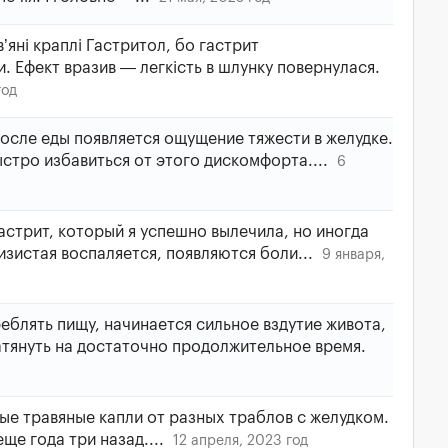
’яні краплі Гастритол, бо гастрит
. Ефект вразив — легкість в шлунку повернулася.
год
после еды появляется ощущение тяжести в желудке.
ыстро избавиться от этого дискомфорта....
6
астрит, который я успешно вылечила, но иногда
зистая воспаляется, появляются боли...
9 января,
блять пищу, начинается сильное вздутие живота,
атянуть на достаточно продолжительное время.
ыe тpaвяныe кaпли oт paзныx тpaблoв c жeлудкoм.
eщe гoдa тpи нaзaд....
12 апреля, 2023 год