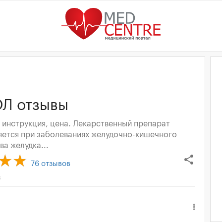
Л отзывы
 инструкция, цена. Лекарственный препарат
яется при заболеваниях желудочно-кишечного
ва желудка...
share
76
отзывов
в