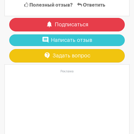
Полезный отзыв?
Ответить
notifications
Подписаться
comment
Написать отзыв
contact_support
Задать вопрос
Реклама