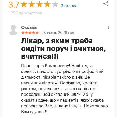
share
3.7
3
отзыва
1 356 просмотров
Оксана
28 июня, 2026 год
Лікар, з яким треба
сидіти поруч і вчитися,
вчитися!!!
Пане Ігорю Романовичу! Навіть я, як
колега, нечасто зустрічаю в професійній
діяльності лікарів такого рівня. Це
найвищий пілотаж! Особливо, коли ти,
раптом, опиняєшся в якості пацієнта і
проходиш цей складний шлях. Хочу
сказати одне, що у пацієнтів, яких судьба
привела до Вас, є шанс і надія. Неймовірно
Вам вдячна!!!