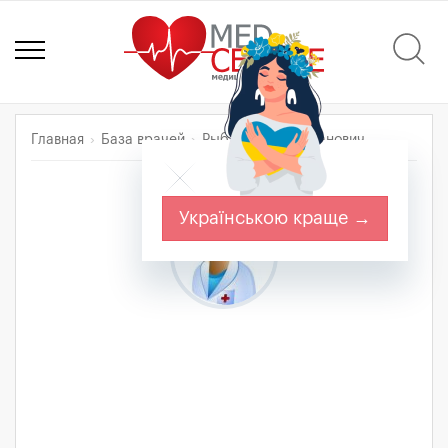
Главная
База врачей
Рыбак Игорь Романович
Українською краще →