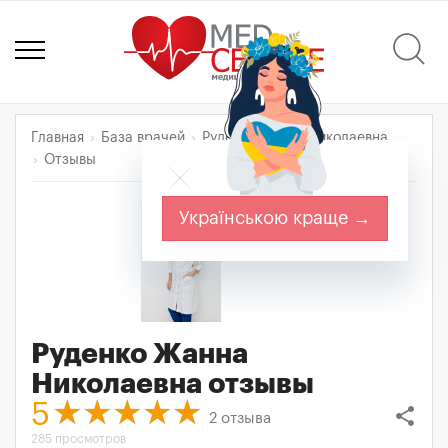
Главная
База врачей
Руденко Жанна Николаевна
Отзывы
Українською краще →
Руденко Жанна
Николаевна
отзывы
5
share
2
отзыва
285 просмотров