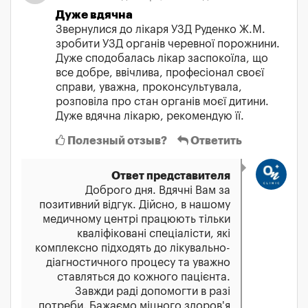
Дуже вдячна
Звернулися до лікаря УЗД Руденко Ж.М.
зробити УЗД органів черевної порожнини.
Дуже сподобалась лікар заспокоїла, що
все добре, ввічлива, професіонал своєї
справи, уважна, проконсультувала,
розповіла про стан органів моєї дитини.
Дуже вдячна лікарю, рекомендую її.
Полезный отзыв?
Ответить
Ответ представителя
Доброго дня. Вдячні Вам за
позитивний відгук. Дійсно, в нашому
медичному центрі працюють тільки
кваліфіковані спеціалісти, які
комплексно підходять до лікувально-
діагностичного процесу та уважно
ставляться до кожного пацієнта.
Завжди раді допомогти в разі
потреби. Бажаємо міцного здоров'я