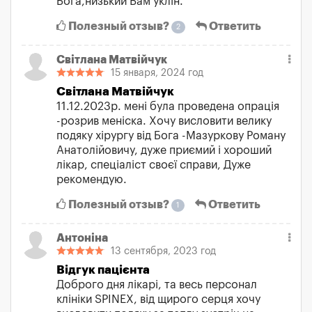
Бога,низький Вам уклін.
Полезный отзыв?
Ответить
2
Світлана Матвійчук
15 января, 2024 год
Світлана Матвійчук
11.12.2023р. мені була проведена опрація
-розрив меніска. Хочу висловити велику
подяку хірургу від Бога -Мазуркову Роману
Анатолійовичу, дуже приємий і хороший
лікар, спеціаліст своєї справи, Дуже
рекомендую.
Полезный отзыв?
Ответить
1
Антоніна
13 сентября, 2023 год
Відгук пацієнта
Доброго дня лікарі, та весь персонал
клініки SPINEX, від щирого серця хочу