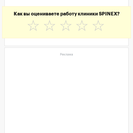
Как вы оцениваете работу клиники SPINEX?
☆
☆
☆
☆
☆
Реклама