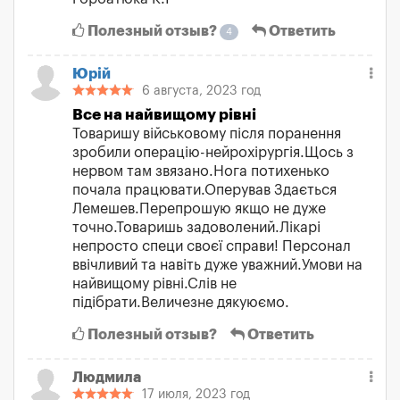
Полезный отзыв?
Ответить
4
Юрій
6 августа, 2023 год
Все на найвищому рівні
Товаришу військовому після поранення
зробили операцію-нейрохірургія.Щось з
нервом там звязано.Нога потихенько
почала працювати.Оперував Здається
Лемешев.Перепрошую якщо не дуже
точно.Товаришь задоволений.Лікарі
непросто специ своєї справи! Персонал
ввічливий та навіть дуже уважний.Умови на
найвищому рівні.Слів не
підібрати.Величезне дякуюємо.
Полезный отзыв?
Ответить
Людмила
17 июля, 2023 год