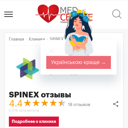
Главная
Клиники
SPINEX
Отзывы
Українською краще →
SPINEX
отзывы
4.4
share
18
отзывов
5 076 просмотров
Подробнее о клинике