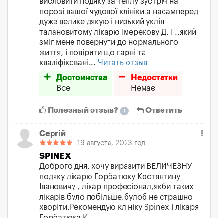
висловити подяку за теплу зустріч на
порозі вашої чудової клініки,а насамперед
дуже велике дякую і низький уклін
талановитому лікарю Імерекову Д. І .,який
зміг мене повернути до нормального
життя, і повірити що гарні та
кваліфіковані...
Читать отзыв
Достоинства
Недостатки
Все
Немає
Полезный отзыв?
Ответить
1
Сергій
19 августа, 2023 год
SPINEX
Доброго дня, хочу виразити ВЕЛИЧЕЗНУ
подяку лікарю Горбатюку Костянтину
Івановичу , лікар професіонал,якби таких
лікарів було побільше,булоб не страшно
хворіти.Рекомендую клініку Spinex і лікаря
Горбатюка К.І