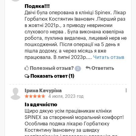
Подяка!!!
Двічі була оперована в клініці Spinex. Лікар
Горбатюк Костянтин Іванович .Перший раз
в жовтні 2021р., з приводу невриноми
слухового нерва . Була виконана ювелірна
робота, пухлина видалена, лицевий нерв не
пошкоджений. Після операції на 5 день я
пішла додому, а через місяць я вже
працювала. В липні 2023р....
Читать отзыв
Полезный отзыв?
Ответить
3
Показать
ответ (1)
Ірина Качуріна
4 июля, 2023 год
Із вдячністю
Щиро дякую усім працівникам клініки
SPINEX за створений моральний комфорт!
Особлива подяка лікарю Горбатюку
Костянтину Івановичу за швидку