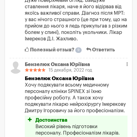
Дуже поверхневий огляд. Байдуже
ставлення лікаря, наче я його відірвав від
якоїсь важливої справи. Діагноз після МРТ:
у вас нічого страшного (це при тому, що на
прийом до нього я ледь прикульгав з різким
болем у спині), поколіть укольчики. Лікар
Імереков Д.І. Жахливо.
Полезный отзыв?
Ответить
9
Бензелюк Оксана Юріївна
15 декабря, 2022 год
Бензелюк Оксана Юріївна
Хочу подякувати всьому медичному
персоналу клініки SPINEX зі їхню
професійну роботу. А також хочу
подякувати лікарю нейрохірургу Імерекову
Дмитру Ігоровичу за його професіоналізм.
Достоинства
Високий рівень підготовки
персоналу. Професіоналізм лікарів.