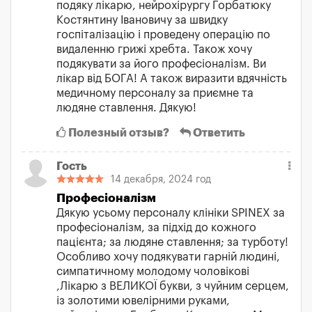
подяку лікарю, нейрохірургу Горбатюку
Костянтину Івановичу за швидку
госпіталізацію і проведену операцію по
видаленню грижі хребта. Також хочу
подякувати за його професіоналізм. Ви
лікар від БОГА! А також виразити вдячність
медичному персоналу за приємне та
людяне ставлення. Дякую!
Полезный отзыв?
Ответить
Гость
14 декабря, 2024 год
Професіоналізм
Дякую усьому персоналу клініки SPINEX за
професіоналізм, за підхід до кожного
пацієнта; за людяне ставлення; за турботу!
Особливо хочу подякувати гарній людині,
симпатичному молодому чоловікові
,Лікарю з ВЕЛИКОЇ букви, з чуйним серцем,
із золотими ювелірними руками,