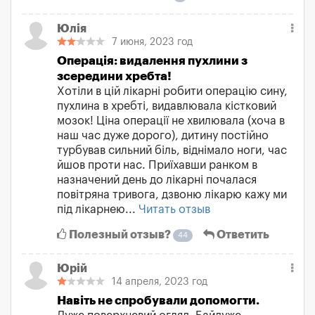
Юлія
7 июня, 2023 год
Операція: видалення пухлини з
зсередини хребта!
Хотіли в цій лікарні робити операцію сину,
пухлина в хребті, видавлювала кістковий
мозок! Ціна операції не хвилювала (хоча в
наш час дуже дорого), дитину постійно
турбував сильний біль, віднімало ноги, час
йшов проти нас. Приїхавши ранком в
назначений день до лікарні почалася
повітряна тривога, дзвоню лікарю кажу ми
під лікарнею...
Читать отзыв
Полезный отзыв?
Ответить
44
Юрій
14 апреля, 2023 год
Навіть не спробували допомогти.