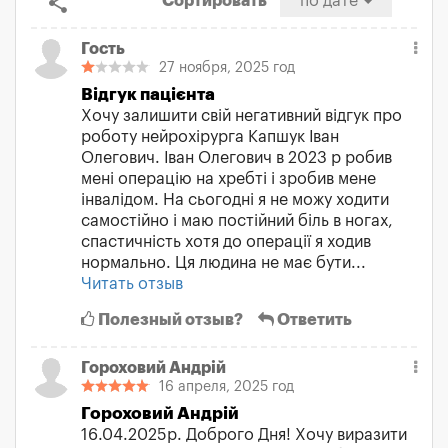
share
Сортировать
по дате
Гость
27 ноября, 2025 год
Відгук пацієнта
Хочу залишити свій негативний відгук про
роботу нейрохірурга Капшук Іван
Олегович. Іван Олегович в 2023 р робив
мені операцію на хребті і зробив мене
інвалідом. На сьогодні я не можу ходити
самостійно і маю постійний біль в ногах,
спастичність хотя до операції я ходив
нормально. Ця людина не має бути...
Читать отзыв
Полезный отзыв?
Ответить
Гороховий Андрій
16 апреля, 2025 год
Гороховий Андрій
16.04.2025р. Доброго Дня! Хочу виразити