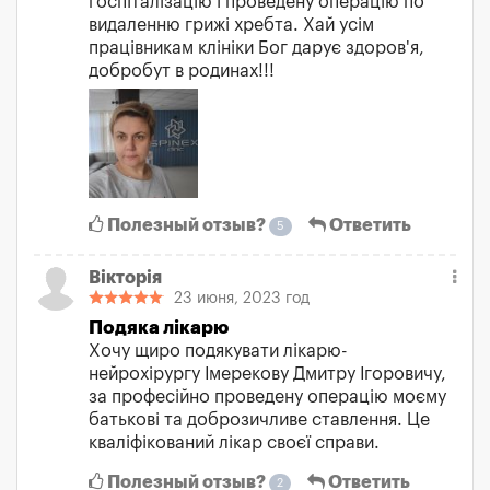
госпіталізацію і проведену операцію по
видаленню грижі хребта. Хай усім
працівникам клініки Бог дарує здоров'я,
добробут в родинах!!!
Полезный отзыв?
Ответить
5
Вікторія
23 июня, 2023 год
Подяка лікарю
Хочу щиро подякувати лікарю-
нейрохірургу Імерекову Дмитру Ігоровичу,
за професійно проведену операцію моєму
батькові та доброзичливе ставлення. Це
кваліфікований лікар своєї справи.
Полезный отзыв?
Ответить
2