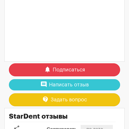
notifications
Подписаться
comment
Написать отзыв
contact_support
Задать вопрос
StarDent отзывы
share