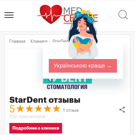
Главная
Клиники
StarDent
Отзывы
Українською краще →
StarDent
отзывы
5
share
1
отзыв
320 просмотров
Подробнее о клинике