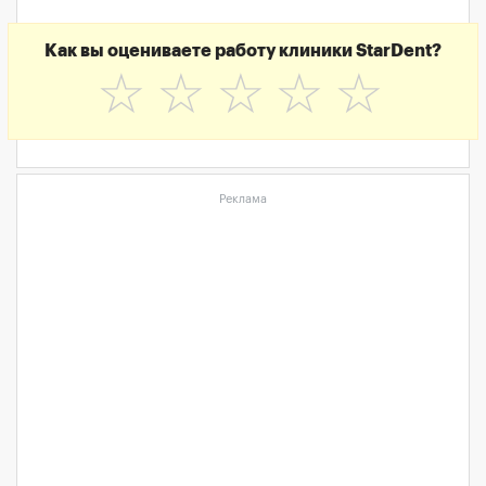
Как вы оцениваете работу клиники StarDent?
☆
☆
☆
☆
☆
Реклама