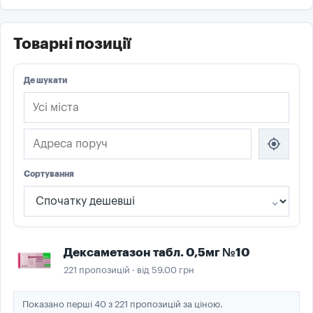
Товарні позиції
Де шукати
my_location
Сортування
Дексаметазон табл. 0,5мг №10
221 пропозицій · від 59.00 грн
Показано перші 40 з 221 пропозицій за ціною.