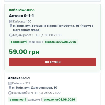
НАЙКРАЩА ЦІНА
Аптека 9-1-1
storefront
Київська 130
place
м. Київ, вул. Гетьмана Павла Полуботка, 9Г (поруч з
магазином Фора)
schedule
Години роботи: Пн-Нд: 08:00-21:00
в наявності
залишок: 1
оновлено: 09.08.2026
59.00 грн
До аптеки
Аптека 9-1-1
storefront
Київська 222
place
м. Київ, вул. Драгоманова, 10
schedule
Години роботи: Пн-Нд: 08:00-21:00
в наявності
залишок: 1
оновлено: 09.08.2026