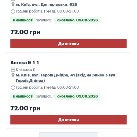
place
м. Київ, вул. Дегтярівська, 62Б
schedule
Години роботи: Пн-Нд: 08:00-21:00
в наявності
залишок: 1
оновлено: 09.08.2026
72.00 грн
До аптеки
Аптека 9-1-1
storefront
Київська 9
place
м. Київ, вул. Героїв Дніпра, 41 (вхід на ринок з вул.
Героїв Дніпра)
schedule
Години роботи: Пн-Нд: 08:00-21:00
в наявності
залишок: 1
оновлено: 09.08.2026
72.00 грн
До аптеки