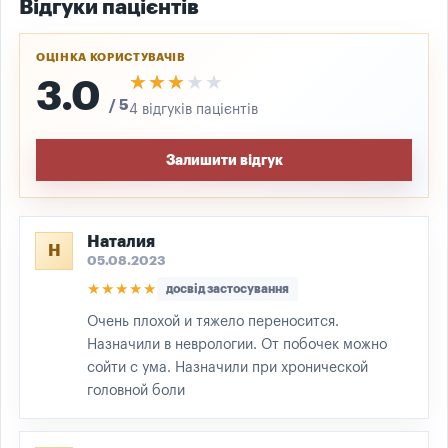
Відгуки пацієнтів
ОЦІНКА КОРИСТУВАЧІВ
★★★★★
★★★★★
3.0
/ 5
4 відгуків пацієнтів
Залишити відгук
Наталия
Н
05.08.2023
★★★★★
досвід застосування
Очень плохой и тяжело переносится.
Назначили в неврологии. От побочек можно
сойти с ума. Назначили при хронической
головной боли