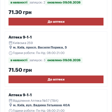
в наявності
залишок: 2
оновлено: 09.08.2026
71.30 грн
До аптеки
Аптека 9-1-1
storefront
Київська 259
place
м. Київ, просп. Василя Порика, 5
schedule
Години роботи: Пн-Нд: 08:00-21:00
в наявності
залишок: 3
оновлено: 09.08.2026
71.50 грн
До аптеки
Аптека 9-1-1
storefront
Відділення Аптека №57 (ТВА)
place
м. Київ, вул. Вадима Гетьмана 40А
schedule
Години роботи: Пн-Нд: 08:00-21:00