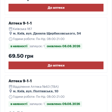
До аптеки
Аптека 9-1-1
storefront
Київська 187
place
м. Київ, вул. Данила Щербаковського, 54
schedule
Години роботи: Пн-Нд: 08:00-21:00
в наявності
залишок: 1
оновлено: 08.08.2026
69.50 грн
До аптеки
Аптека 9-1-1
storefront
Відділення Аптека №63 (ТВА)
place
м. Київ, вул. Полтавська, 10
schedule
Години роботи: Пн-Нд: 08:00-21:00
в наявності
залишок: 1
оновлено: 09.08.2026