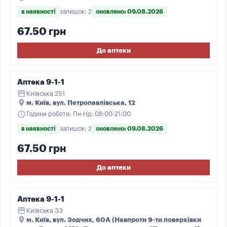
в наявності
залишок: 2
оновлено: 09.08.2026
67.50 грн
До аптеки
Аптека 9-1-1
storefront
Київська 251
place
м. Київ, вул. Петропавлівська, 12
schedule
Години роботи: Пн-Нд: 08:00-21:00
в наявності
залишок: 2
оновлено: 09.08.2026
67.50 грн
До аптеки
Аптека 9-1-1
storefront
Київська 33
place
м. Київ, вул. Зодчих, 60А (Навпроти 9-ти поверхівки