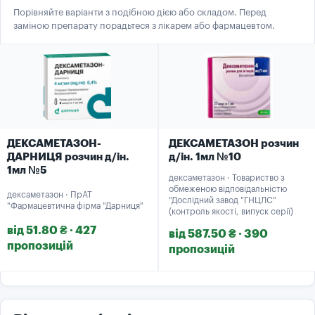
Порівняйте варіанти з подібною дією або складом. Перед
заміною препарату порадьтеся з лікарем або фармацевтом.
ДЕКСАМЕТАЗОН-
ДЕКСАМЕТАЗОН розчин
ДАРНИЦЯ розчин д/ін.
д/ін. 1мл №10
1мл №5
дексаметазон · Товариство з
обмеженою відповідальністю
дексаметазон · ПрАТ
"Дослідний завод "ГНЦЛС"
"Фармацевтична фірма "Дарниця"
(контроль якості, випуск серії)
від 51.80 ₴ · 427
від 587.50 ₴ · 390
пропозицій
пропозицій