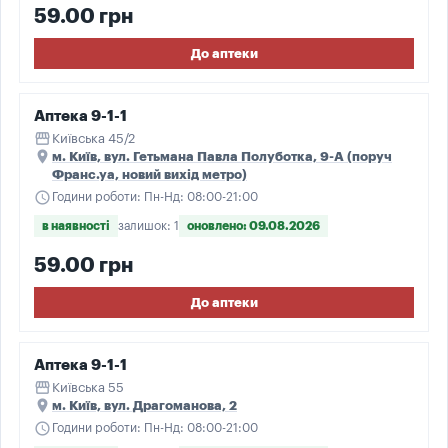
59.00 грн
До аптеки
Аптека 9-1-1
storefront
Київська 45/2
place
м. Київ, вул. Гетьмана Павла Полуботка, 9-А (поруч
Франс.уа, новий вихід метро)
schedule
Години роботи: Пн-Нд: 08:00-21:00
в наявності
залишок: 1
оновлено: 09.08.2026
59.00 грн
До аптеки
Аптека 9-1-1
storefront
Київська 55
place
м. Київ, вул. Драгоманова, 2
schedule
Години роботи: Пн-Нд: 08:00-21:00