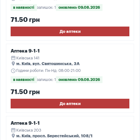
в наявності
залишок: 1
оновлено: 09.08.2026
71.50 грн
До аптеки
Аптека 9-1-1
storefront
Київська 141
place
м. Київ, вул. Святошинська, 3А
schedule
Години роботи: Пн-Нд: 08:00-21:00
в наявності
залишок: 1
оновлено: 09.08.2026
71.50 грн
До аптеки
Аптека 9-1-1
storefront
Київська 203
place
м. Київ, просп. Берестейський, 108/1