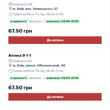
storefront
Київська 248
place
м. Київ, вул. Ушинського, 27
schedule
Години роботи: Пн-Нд: 08:00-21:00
в наявності
залишок: 1
оновлено: 09.08.2026
67.50 грн
До аптеки
Аптека 9-1-1
storefront
Київська 262
place
м. Київ, просп. Оболонський, 36
schedule
Години роботи: Пн-Нд: 08:00-21:00
в наявності
залишок: 1
оновлено: 09.08.2026
67.50 грн
До аптеки