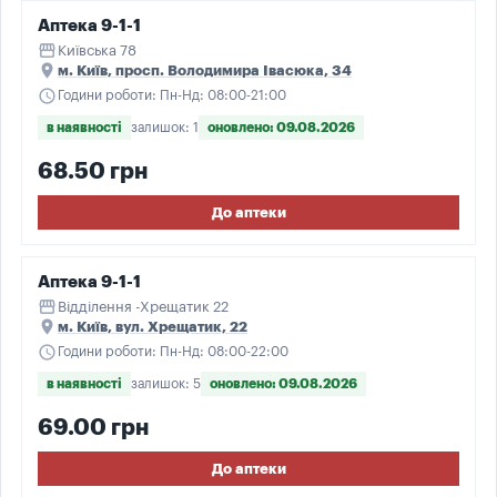
Аптека 9-1-1
storefront
Київська 78
place
м. Київ, просп. Володимира Івасюка, 34
schedule
Години роботи: Пн-Нд: 08:00-21:00
в наявності
залишок: 1
оновлено: 09.08.2026
68.50 грн
До аптеки
Аптека 9-1-1
storefront
Відділення -Хрещатик 22
place
м. Київ, вул. Хрещатик, 22
schedule
Години роботи: Пн-Нд: 08:00-22:00
в наявності
залишок: 5
оновлено: 09.08.2026
69.00 грн
До аптеки