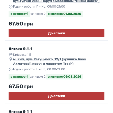
вул.Тулузи 2/58. Поруч з магазином "Пивна лавка")
schedule
Години роботи: Пн-Нд: 08:00-21:00
в наявності
залишок: 2
оновлено: 07.08.2026
67.50 грн
До аптеки
Аптека 9-1-1
storefront
Київська 111
place
м. Київ, вул. Ревуцького, 12/1 (зупинка Анни
Ахматової, поруч з маркетом Trash)
schedule
Години роботи: Пн-Нд: 08:00-21:00
в наявності
залишок: 2
оновлено: 09.08.2026
67.50 грн
До аптеки
Аптека 9-1-1