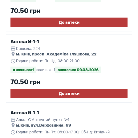
70.50 грн
До аптеки
Аптека 9-1-1
storefront
Київська 224
place
м. Київ, просп. Академіка Глушкова, 22
schedule
Години роботи: Пн-Нд: 08:00-21:00
в наявності
залишок: 1
оновлено: 09.08.2026
70.50 грн
До аптеки
Аптека 9-1-1
storefront
Альта-С Аптечний пункт №1
place
м.Київ, вул.Верховинна, 69
schedule
Години роботи: Пн-Пт: 08:00-17:00; Сб-Нд: Вихідний