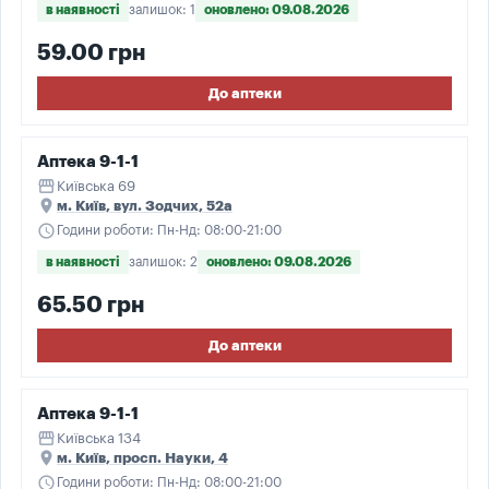
в наявності
залишок: 1
оновлено: 09.08.2026
59.00 грн
До аптеки
Аптека 9-1-1
storefront
Київська 69
place
м. Київ, вул. Зодчих, 52а
schedule
Години роботи: Пн-Нд: 08:00-21:00
в наявності
залишок: 2
оновлено: 09.08.2026
65.50 грн
До аптеки
Аптека 9-1-1
storefront
Київська 134
place
м. Київ, просп. Науки, 4
schedule
Години роботи: Пн-Нд: 08:00-21:00