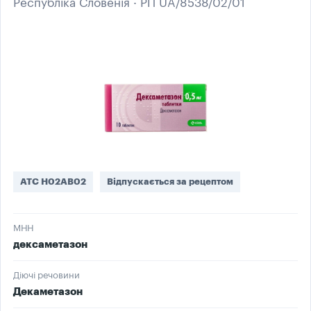
Республіка Словенія · РП UA/8538/02/01
ATC H02AB02
Відпускається за рецептом
МНН
дексаметазон
Діючі речовини
Декаметазон