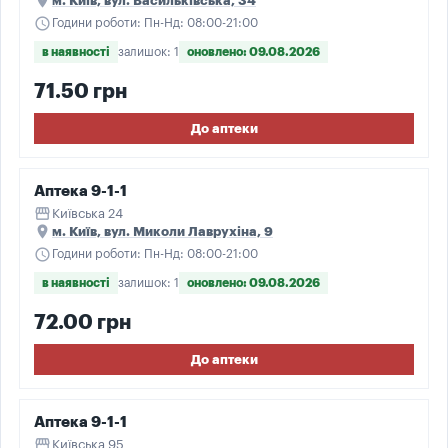
place
м. Київ, вул. Васильківська, 34
schedule
Години роботи: Пн-Нд: 08:00-21:00
в наявності
залишок: 1
оновлено: 09.08.2026
71.50 грн
До аптеки
Аптека 9-1-1
storefront
Київська 24
place
м. Київ, вул. Миколи Лаврухіна, 9
schedule
Години роботи: Пн-Нд: 08:00-21:00
в наявності
залишок: 1
оновлено: 09.08.2026
72.00 грн
До аптеки
Аптека 9-1-1
storefront
Київська 95