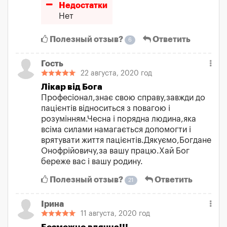
Недостатки
Нет
Полезный отзыв?
Ответить
6
Гость
22 августа, 2020 год
Лікар від Бога
Професіонал,знає свою справу,завжди до
пацієнтів відноситься з повагою і
розумінням.Чесна і порядна людина,яка
всіма силами намагається допомогти і
врятувати життя пацієнтів.Дякуємо,Богдане
Онофрійовичу,за вашу працю.Хай Бог
береже вас і вашу родину.
Полезный отзыв?
Ответить
21
Ірина
11 августа, 2020 год