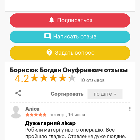
notifications
Подписаться
comment
Написать отзыв
contact_support
Задать вопрос
Борисюк Богдан Онуфриевич отзывы
4.2
10 отзывов
share
Сортировать
по дате
Аліса
четверг, 16 июля
Дуже гарний лікар
Робили матері у нього операцію. Все
пройшло гладко. Ставлення дуже людяне.