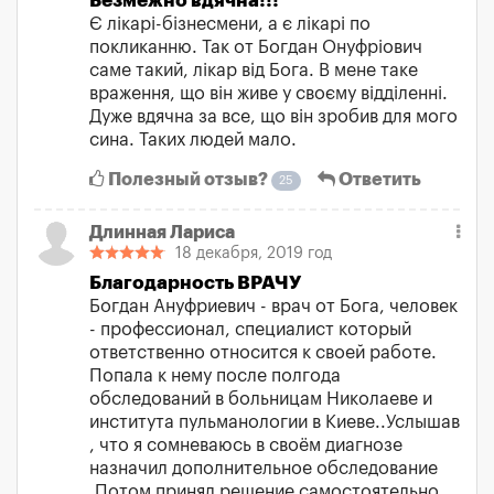
Безмежно вдячна!!!
Є лікарі-бізнесмени, а є лікарі по
покликанню. Так от Богдан Онуфріович
саме такий, лікар від Бога. В мене таке
враження, що він живе у своєму відділенні.
Дуже вдячна за все, що він зробив для мого
сина. Таких людей мало.
Полезный отзыв?
Ответить
25
Длинная Лариса
18 декабря, 2019 год
Благодарность ВРАЧУ
Богдан Ануфриевич - врач от Бога, человек
- профессионал, специалист который
ответственно относится к своей работе.
Попала к нему после полгода
обследований в больницам Николаеве и
института пульманологии в Киеве..Услышав
, что я сомневаюсь в своём диагнозе
назначил дополнительное обследование
.Потом принял решение самостоятельно