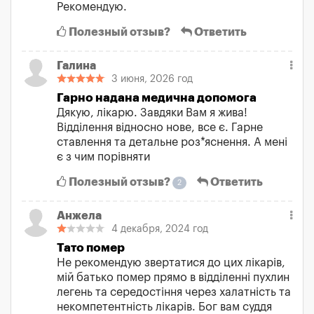
Рекомендую.
Полезный отзыв?
Ответить
Галина
3 июня, 2026 год
Гарно надана медична допомога
Дякую, лікарю. Завдяки Вам я жива!
Відділення відносно нове, все є. Гарне
ставлення та детальне роз*яснення. А мені
є з чим порівняти
Полезный отзыв?
Ответить
2
Анжела
4 декабря, 2024 год
Тато помер
Не рекомендую звертатися до цих лікарів,
мій батько помер прямо в відділенні пухлин
легень та середостіння через халатність та
некомпетентність лікарів. Бог вам суддя