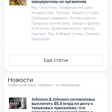
канцерогены из организма
Рак, Онкология, Профилактика рака,
Канцерогены, Токсины, Защита от рака,
Свободные радикалы, Антиоксиданты,
Продукты против рака, Овощи и фрукты,
Клетчатка, Оливковое масло, Чеснок,
Куркума, Лук, Бобовые, Селен, Ликопин,
Кверцетин
Еще статьи
Новости
Новости на тему «Онколог » и «Онкология»
Johnson & Johnson согласилась
выплатить $5,5 млрд по делу о
тальковых присыпках: что