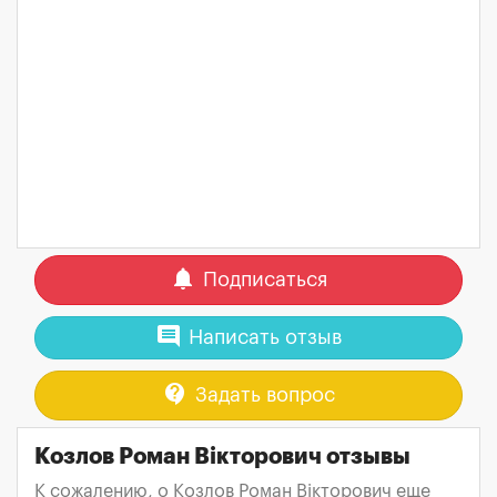
notifications
Подписаться
comment
Написать отзыв
contact_support
Задать вопрос
Козлов Роман Вікторович отзывы
К сожалению, о Козлов Роман Вікторович еще