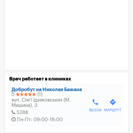
Врач работает в клиниках
Добробут на Николая Бажана
5
(1)
вул. Сім'ї Ідзиковських (М.
phone
directions
Мишина), 3
ВЫЗОВ
МАРШРУТ
5288
Пн-Пт: 09:00-18:00