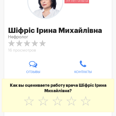
39 лет опыта
Шіфріс Ірина Михайлівна
Нефролог
16 просмотров
ОТЗЫВЫ
КОНТАКТЫ
Как вы оцениваете работу врача Шіфріс Ірина
Михайлівна?
☆
☆
☆
☆
☆