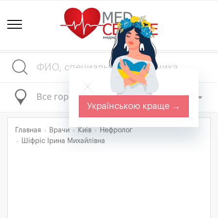
Все города
Українською краще →
Главная
Врачи
Київ
Нефролог
Шіфріс Ірина Михайлівна