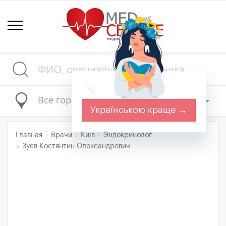
Все города
Українською краще →
Главная
Врачи
Київ
Эндокринолог
Зуєв Костянтин Олександрович