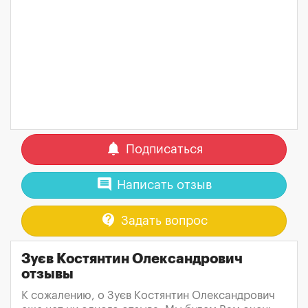
notifications
Подписаться
comment
Написать отзыв
contact_support
Задать вопрос
Зуєв Костянтин Олександрович
отзывы
К сожалению, о Зуєв Костянтин Олександрович