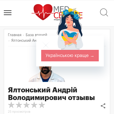
Главная
База врачей
Ялтонський Андрій Володимирович
Отзывы
Українською краще →
Ялтонський Андрій
Володимирович
отзывы
share
25 просмотров