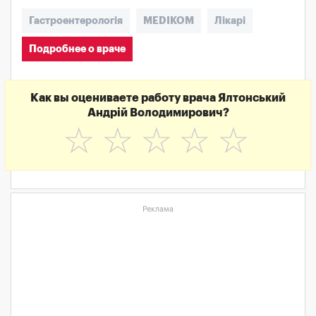
Гастроентерологія
MEDIKOM
Лікарі
Подробнее о враче
Как вы оцениваете работу врача Ялтонський
Андрій Володимирович?
☆
☆
☆
☆
☆
Реклама