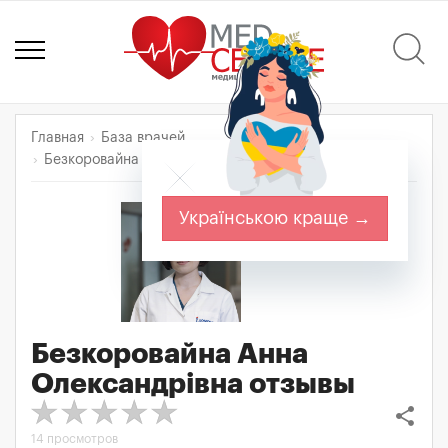
Главная
База врачей
Безкоровайна Анна Олександрівна
Отзывы
Українською краще →
Безкоровайна Анна
Олександрівна
отзывы
share
14 просмотров