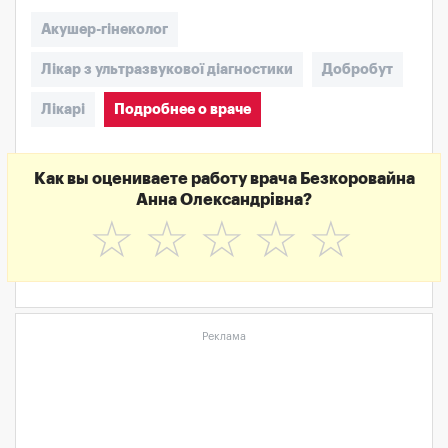
Акушер-гінеколог
Лікар з ультразвукової діагностики
Добробут
Лікарі
Подробнее о враче
Как вы оцениваете работу врача Безкоровайна
Анна Олександрівна?
☆
☆
☆
☆
☆
Реклама