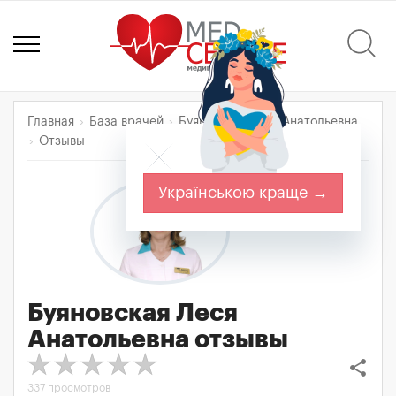
Главная
База врачей
Буяновская Леся Анатольевна
Отзывы
Українською краще →
Буяновская Леся
Анатольевна
отзывы
share
337 просмотров