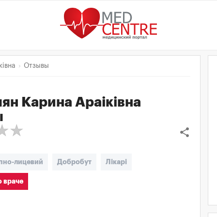
ківна
Отзывы
ян Карина Араіківна
ы
share
пно-лицевий
Добробут
Лікарі
 враче