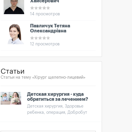
Хайсерович
14 просмотров
Павличук Тетяна
Олександрівна
12 просмотров
Статьи
Статьи на тему «Хірург щелепно-лицевий»
Детская хирургия - куда
обратиться за лечением?
Детская хирургия, Здоровье
ребенка, операция, Добробут