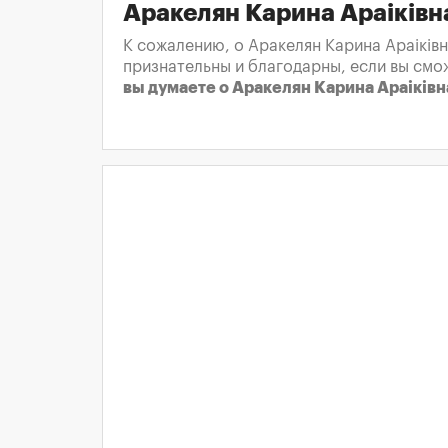
Аракелян Карина Араіківн
К сожалению, о Аракелян Карина Араіківн
признательны и благодарны, если вы смо
вы думаете о Аракелян Карина Араіківн