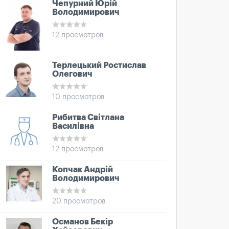
Чепурний Юрій
Володимирович
12 просмотров
Терлецький Ростислав
Олегович
10 просмотров
Рибитва Світлана
Василівна
12 просмотров
Копчак Андрій
Володимирович
20 просмотров
Османов Бекір