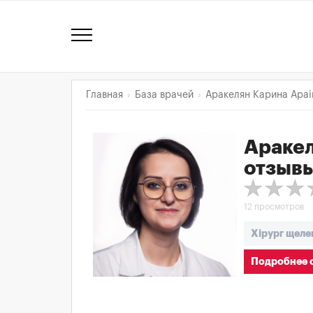
Главная
База врачей
Аракелян Карина Араі
Аракел
отзыв
12 просмотров
Хірург щеле
Подробнее о