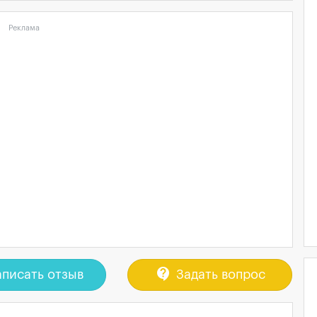
Реклама
contact_support
писать отзыв
Задать вопрос