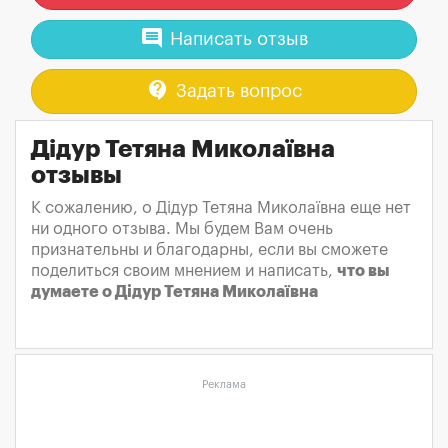
comment
Написать отзыв
contact_support
Задать вопрос
Дідур Тетяна Миколаївна
отзывы
К сожалению, о Дідур Тетяна Миколаївна еще нет
ни одного отзыва. Мы будем Вам очень
признательны и благодарны, если вы сможете
поделиться своим мнением и написать,
что вы
думаете о Дідур Тетяна Миколаївна
Реклама