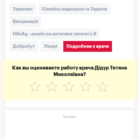
Терапевт
Сімейна медицина та Терапія
Вакцинація
HBsAg - аналіз на антигени гепатиту B
Добробут
Лікарі
Подробнее о враче
Как вы оцениваете работу врача Дідур Тетяна
Миколаївна?
☆
☆
☆
☆
☆
Реклама