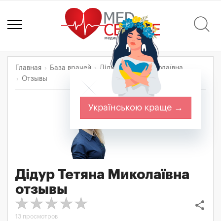
Главная
База врачей
Дідур Тетяна Миколаївна
Отзывы
Українською краще →
Дідур Тетяна Миколаївна
отзывы
share
13 просмотров