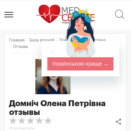
Главная
База врачей
Домніч Олена Петрівна
Отзывы
Українською краще →
Домніч Олена Петрівна
отзывы
share
13 просмотров