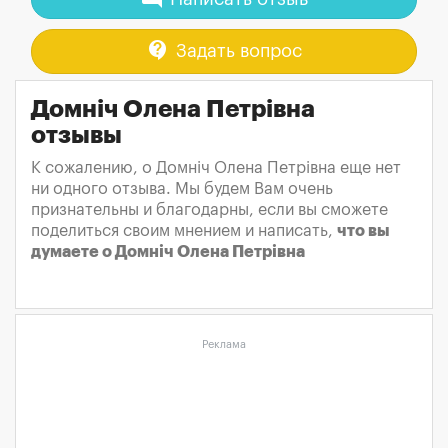
contact_support
Задать вопрос
Домніч Олена Петрівна
отзывы
К сожалению, о Домніч Олена Петрівна еще нет
ни одного отзыва. Мы будем Вам очень
признательны и благодарны, если вы сможете
поделиться своим мнением и написать,
что вы
думаете о Домніч Олена Петрівна
Реклама