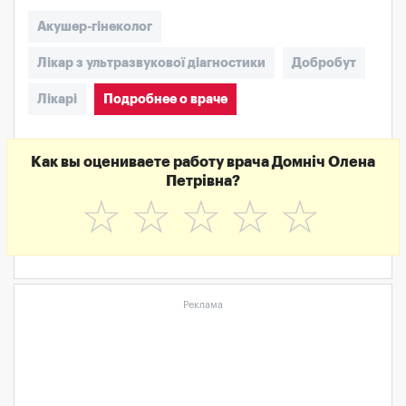
Акушер-гінеколог
Лікар з ультразвукової діагностики
Добробут
Лікарі
Подробнее о враче
Как вы оцениваете работу врача Домніч Олена
Петрівна?
☆
☆
☆
☆
☆
Реклама