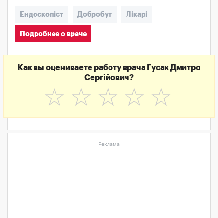
Ендоскопіст
Добробут
Лікарі
Подробнее о враче
Как вы оцениваете работу врача Гусак Дмитро
Сергійович?
☆
☆
☆
☆
☆
Реклама