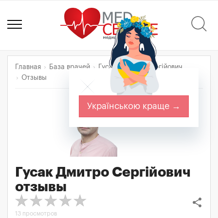
Главная
База врачей
Гусак Дмитро Сергійович
Отзывы
Українською краще →
Гусак Дмитро Сергійович
отзывы
share
13 просмотров