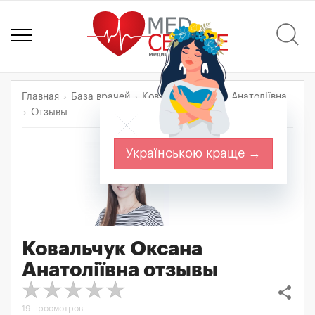
Главная
База врачей
Ковальчук Оксана Анатоліївна
Отзывы
Українською краще →
Ковальчук Оксана
Анатоліївна
отзывы
share
19 просмотров