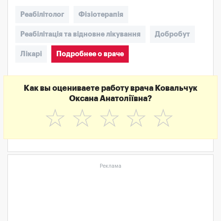
Реабілітолог
Фізіотерапія
Реабілітація та відновне лікування
Добробут
Лікарі
Подробнее о враче
Как вы оцениваете работу врача Ковальчук
Оксана Анатоліївна?
☆
☆
☆
☆
☆
Реклама