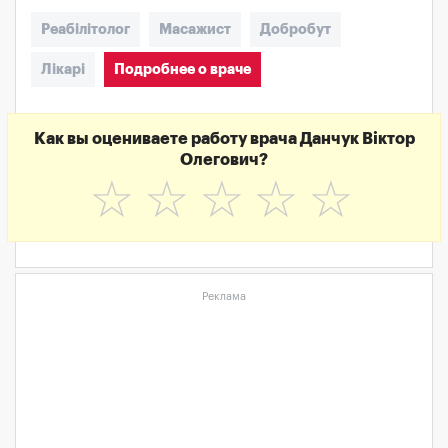
Реабілітолог
Масажист
Добробут
Лікарі
Подробнее о враче
Как вы оцениваете работу врача Данчук Віктор
Олегович?
☆
☆
☆
☆
☆
Реклама