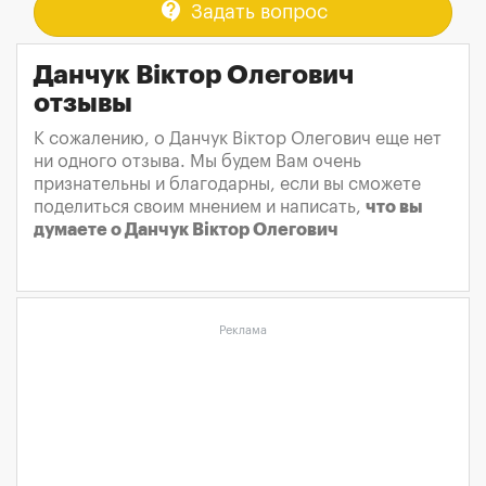
contact_support
Задать вопрос
Данчук Віктор Олегович
отзывы
К сожалению, о Данчук Віктор Олегович еще нет
ни одного отзыва. Мы будем Вам очень
признательны и благодарны, если вы сможете
поделиться своим мнением и написать,
что вы
думаете о Данчук Віктор Олегович
Реклама