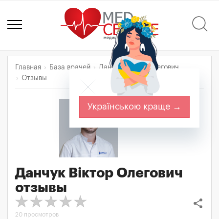
Главная
База врачей
Данчук Віктор Олегович
Отзывы
Українською краще →
Данчук Віктор Олегович
отзывы
share
20 просмотров