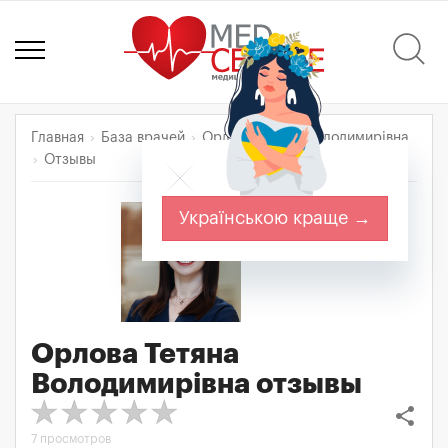
Главная
База врачей
Орлова Тетяна Володимирівна
Отзывы
Українською краще →
Орлова Тетяна
Володимирівна
отзывы
share
7 просмотров