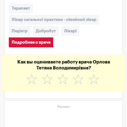
Терапевт
Лікар загальної практики - сімейний лікар
Педіатр
Добробут
Лікарі
Подробнее о враче
Как вы оцениваете работу врача Орлова
Тетяна Володимирівна?
☆
☆
☆
☆
☆
Реклама