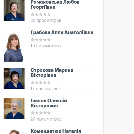
Романовська Любов
Георгіївна
22 просмотров
Грабова Алла Анатоліївна
19 просмотров
Строкова Марина
Вікторівна
17 просмотров
Іванов Олексій
Вікторович
24 просмотров
Комендатюк Наталія