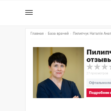
Главная
База врачей
Пилипчук Наталія Анат
Пилипч
отзыв
27 просмотров
Офтальмоло
Подробнее о