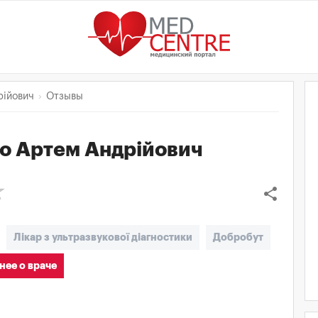
рійович
Отзывы
о Артем Андрійович
share
Лікар з ультразвукової діагностики
Добробут
ее о враче