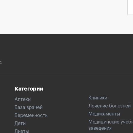
с
Категории
Клиники
Аптеки
Лечение болезней
База врачей
Медикаменты
Беременность
Медицинские учеб
Дети
заведения
Диеты