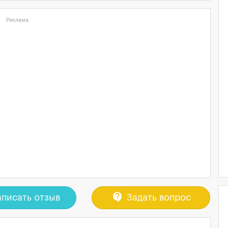
Реклама
contact_support
писать отзыв
Задать вопрос