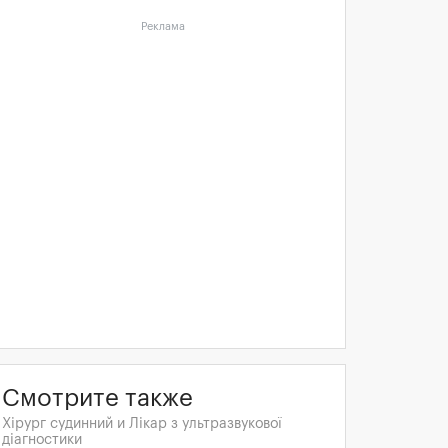
Реклама
Смотрите также
Хірург судинний и Лікар з ультразвукової
діагностики