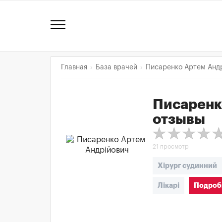
Главная
База врачей
Писаренко Артем Анд
Писаренк
отзывы
21 просмотр
Хірург судинний
Лікарі
Подробн