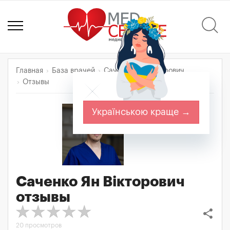
Главная
База врачей
Саченко Ян Вікторович
Отзывы
Українською краще →
Саченко Ян Вікторович
отзывы
share
20 просмотров