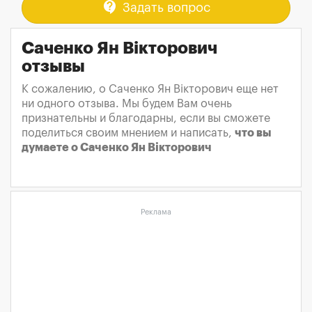
contact_support
Задать вопрос
Саченко Ян Вікторович
отзывы
К сожалению, о Саченко Ян Вікторович еще нет
ни одного отзыва. Мы будем Вам очень
признательны и благодарны, если вы сможете
поделиться своим мнением и написать,
что вы
думаете о Саченко Ян Вікторович
Реклама