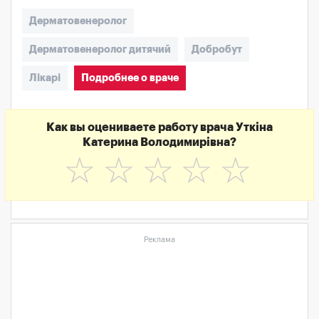
Дерматовенеролог
Дерматовенеролог дитячий
Добробут
Лікарі
Подробнее о враче
Как вы оцениваете работу врача Уткіна
Катерина Володимирівна?
☆
☆
☆
☆
☆
Реклама