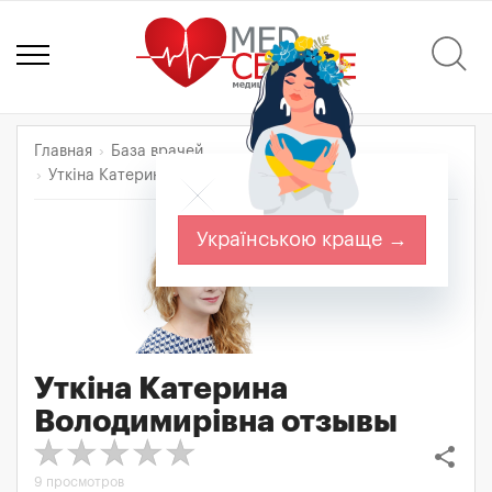
Главная
База врачей
Уткіна Катерина Володимирівна
Отзывы
Українською краще →
Уткіна Катерина
Володимирівна
отзывы
share
9 просмотров