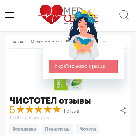
Главная
Медикаменты
ЧИСТОТЕЛ
Отзывы
Українською краще →
ЧИСТОТЕЛ
отзывы
5
share
1
отзыв
1 686 просмотров
Бородавки
Папилломы
Мозоли