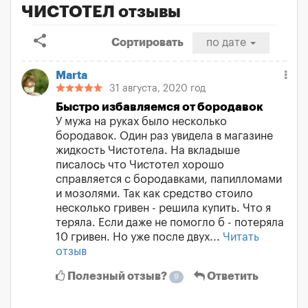
ЧИСТОТЕЛ отзывы
share
Сортировать
по дате
Marta
31 августа, 2020 год
Быстро избавляемся от бородавок
У мужа на руках было несколько
бородавок. Один раз увидела в магазине
жидкость Чистотела. На вкладыше
писалось что Чистотел хорошо
справляется с бородавками, папилломами
и мозолями. Так как средство стоило
несколько гривен - решила купить. Что я
теряла. Если даже не помогло б - потеряла
10 гривен. Но уже после двух...
Читать
отзыв
Полезный отзыв?
Ответить
9