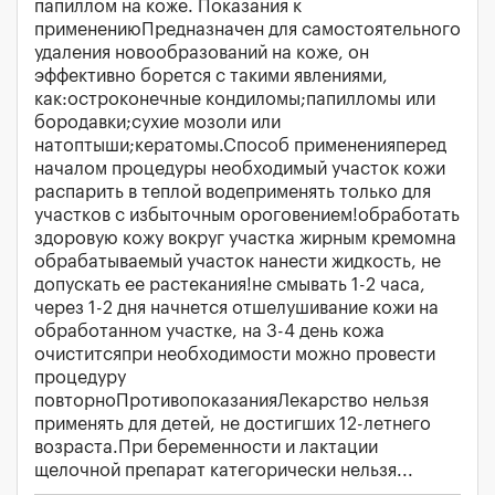
папиллом на коже. Показания к
применениюПредназначен для самостоятельного
удаления новообразований на коже, он
эффективно борется с такими явлениями,
как:остроконечные кондиломы;папилломы или
бородавки;сухие мозоли или
натоптыши;кератомы.Способ примененияперед
началом процедуры необходимый участок кожи
распарить в теплой водеприменять только для
участков с избыточным ороговением!обработать
здоровую кожу вокруг участка жирным кремомна
обрабатываемый участок нанести жидкость, не
допускать ее растекания!не смывать 1-2 часа,
через 1-2 дня начнется отшелушивание кожи на
обработанном участке, на 3-4 день кожа
очиститсяпри необходимости можно провести
процедуру
повторноПротивопоказанияЛекарство нельзя
применять для детей, не достигших 12-летнего
возраста.При беременности и лактации
щелочной препарат категорически нельзя...