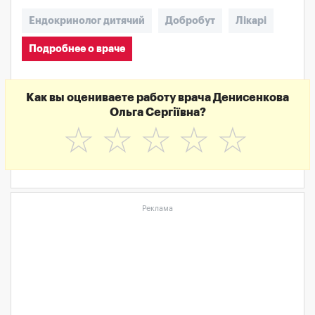
Ендокринолог дитячий
Добробут
Лікарі
Подробнее о враче
Как вы оцениваете работу врача Денисенкова
Ольга Сергіївна?
☆
☆
☆
☆
☆
Реклама