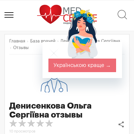
Главная
База врачей
Денисенкова Ольга Сергіївна
Отзывы
Українською краще →
Денисенкова Ольга
Сергіївна
отзывы
share
10 просмотров