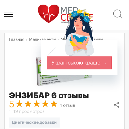
Главная
Медикаменты
ЭНЗИБАР 6
Отзывы
Українською краще →
ЭНЗИБАР 6
отзывы
5
share
1
отзыв
1 119 просмотров
Диетические добавки