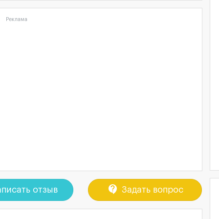
Реклама
contact_support
писать отзыв
Задать вопрос