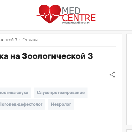
ческой 3
Отзывы
ха на Зоологической 3
share
ностика слуха
Слухопротезирование
Логопед-дефектолог
Невролог