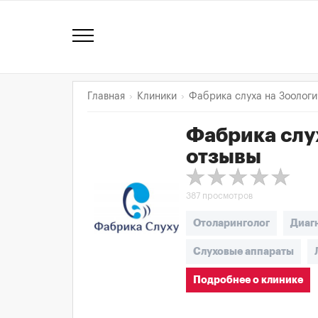
Главная
Клиники
Фабрика слуха на Зоологи
Фабрика слу
отзывы
387 просмотров
Отоларинголог
Диаг
Слуховые аппараты
Подробнее о клинике