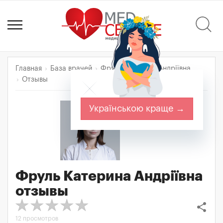
Главная
База врачей
Фруль Катерина Андріївна
Отзывы
Українською краще →
Фруль Катерина Андріївна
отзывы
share
12 просмотров