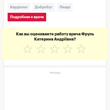
Кардіолог
Добробут
Лікарі
Подробнее о враче
Как вы оцениваете работу врача Фруль
Катерина Андріївна?
☆
☆
☆
☆
☆
Реклама