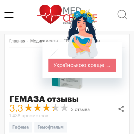
Главная
Медикаменты
ГЕМАЗА
Отзывы
Українською краще →
ГЕМАЗА
отзывы
3.3
share
3
отзыва
1 438 просмотров
Гифема
Гемофтальм