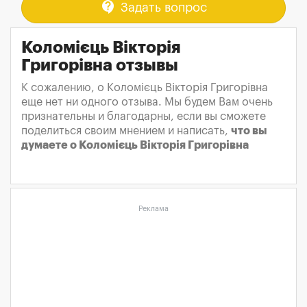
contact_support
Задать вопрос
Коломієць Вікторія
Григорівна отзывы
К сожалению, о Коломієць Вікторія Григорівна
еще нет ни одного отзыва. Мы будем Вам очень
признательны и благодарны, если вы сможете
поделиться своим мнением и написать,
что вы
думаете о Коломієць Вікторія Григорівна
Реклама