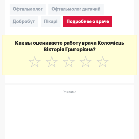
Офтальмолог
Офтальмолог дитячий
Добробут
Лікарі
Подробнее о враче
Как вы оцениваете работу врача Коломієць
Вікторія Григорівна?
☆
☆
☆
☆
☆
Реклама