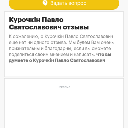
contact_support
Задать вопрос
Курочкін Павло
Святославович отзывы
К сожалению, о Курочкін Павло Святославович
еще нет ни одного отзыва. Мы будем Вам очень
признательны и благодарны, если вы сможете
поделиться своим мнением и написать,
что вы
думаете о Курочкін Павло Святославович
Реклама