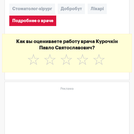
Стоматолог-хірург
Добробут
Лікарі
Подробнее о враче
Как вы оцениваете работу врача Курочкін
Павло Святославович?
☆
☆
☆
☆
☆
Реклама