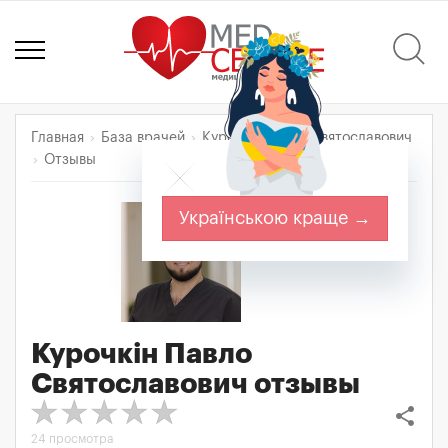
Главная
База врачей
Курочкін Павло Святославович
Отзывы
Українською краще →
Курочкін Павло
Святославович
отзывы
share
24 просмотра