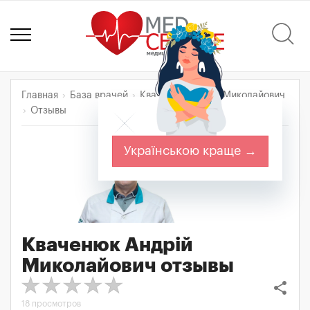
Главная
База врачей
Кваченюк Андрій Миколайович
Отзывы
Українською краще →
Кваченюк Андрій
Миколайович
отзывы
share
18 просмотров