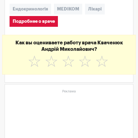
Ендокринологія
MEDIKOM
Лікарі
Подробнее о враче
Как вы оцениваете работу врача Кваченюк
Андрій Миколайович?
☆
☆
☆
☆
☆
Реклама